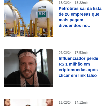
13/03/24 - 13:22min
Petrobras sai da lista
de 20 empresas que
mais pagam
dividendos no
mundo
07/03/24 - 17:53min
Influenciador perde
R$ 1 milhão em
criptomoedas após
clicar em link falso
12/02/24 - 14:12min