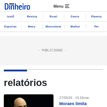
Menu
IstoÉ
Revista
Rural
Gente
Planeta
Esportes
Menu
Motorshow
Mulher
Pet
relatórios
27/03/26 - 15:56min
Moraes limita