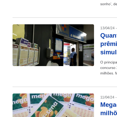
sonho’, de
13/04/24 
Quant
prêm
simu
O princip
concurso 
milhões. M
11/04/24 
Mega-
milhõ