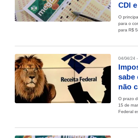
CDI e
O princip
para o con
para R$ 5
em...
04/04/24 
Impos
sabe
não c
O prazo d
15 de mar
Federal e