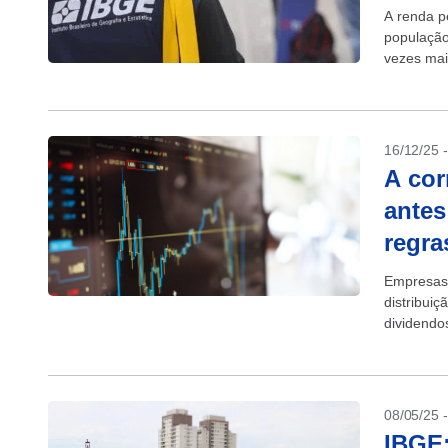
A renda p
população
vezes ma
10% mais.
16/12/25 
A cor
antes
regra
Empresas 
distribuiç
dividendo
08/05/25 
IBGE: