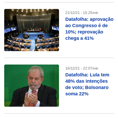
21/12/21 - 15:25min
Datafolha: aprovação
ao Congresso é de
10%; reprovação
chega a 41%
16/12/21 - 22:07min
Datafolha: Lula tem
48% das intenções
de voto; Bolsonaro
soma 22%