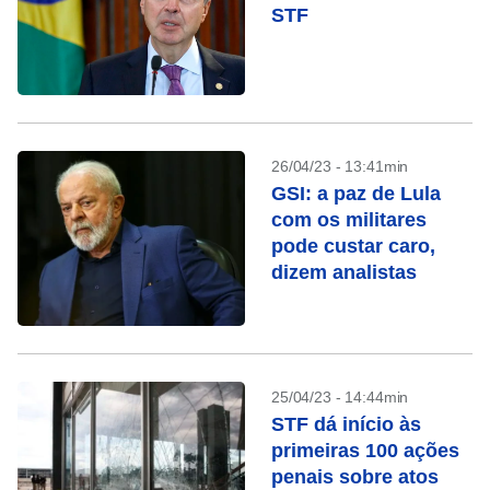
STF
26/04/23 - 13:41min
GSI: a paz de Lula
com os militares
pode custar caro,
dizem analistas
25/04/23 - 14:44min
STF dá início às
primeiras 100 ações
penais sobre atos