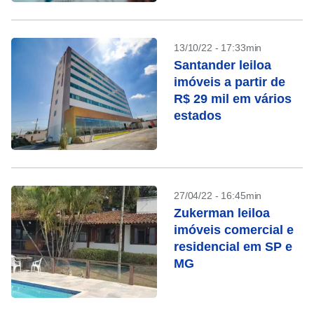
13/10/22 - 17:33min
Santander leiloa
imóveis a partir de
R$ 29 mil em vários
estados
27/04/22 - 16:45min
Zukerman leiloa
imóveis comercial e
residencial em SP e
MG