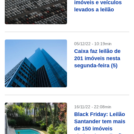
imóveis e veículos
levados a leilão
05/12/22 - 10:19min
Caixa faz leilão de
201 imóveis nesta
segunda-feira (5)
16/11/22 - 22:08min
Black Friday: Leilão
Santander tem mais
de 150 imóveis