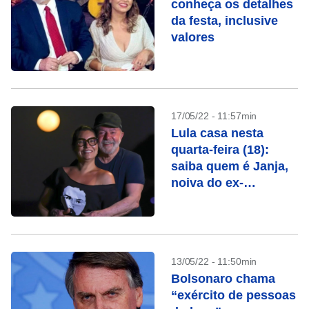
conheça os detalhes
da festa, inclusive
valores
17/05/22 - 11:57min
Lula casa nesta
quarta-feira (18):
saiba quem é Janja,
noiva do ex-
presidente
13/05/22 - 11:50min
Bolsonaro chama
“exército de pessoas