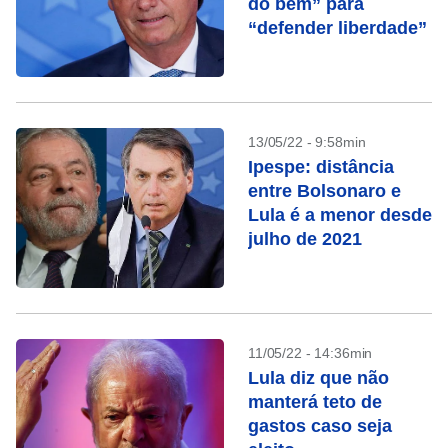
do bem” para
“defender liberdade”
13/05/22 - 9:58min
Ipespe: distância
entre Bolsonaro e
Lula é a menor desde
julho de 2021
11/05/22 - 14:36min
Lula diz que não
manterá teto de
gastos caso seja