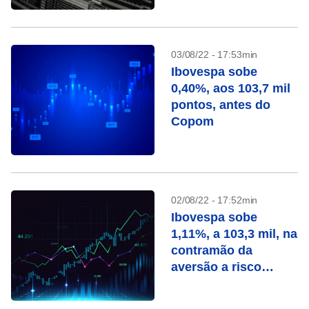
03/08/22 - 17:53min
Ibovespa sobe
0,40%, aos 103,7 mil
pontos, antes do
Copom
02/08/22 - 17:52min
Ibovespa sobe
1,11%, a 103,3 mil, na
contramão da
aversão a risco
externo