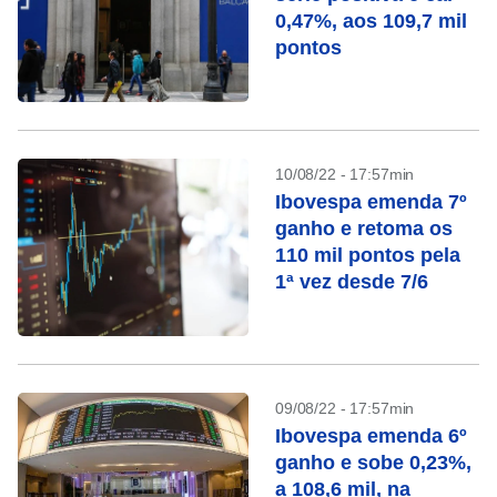
0,47%, aos 109,7 mil
pontos
10/08/22 - 17:57min
Ibovespa emenda 7º
ganho e retoma os
110 mil pontos pela
1ª vez desde 7/6
09/08/22 - 17:57min
Ibovespa emenda 6º
ganho e sobe 0,23%,
a 108,6 mil, na