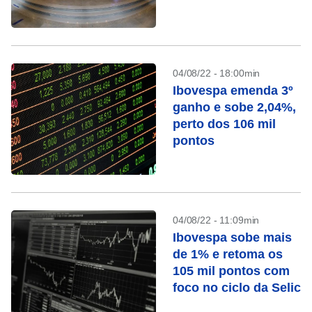
04/08/22 - 18:00min
Ibovespa emenda 3º
ganho e sobe 2,04%,
perto dos 106 mil
pontos
04/08/22 - 11:09min
Ibovespa sobe mais
de 1% e retoma os
105 mil pontos com
foco no ciclo da Selic