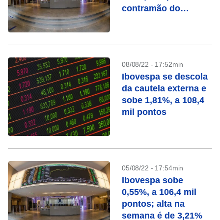
contramão do
exterior
08/08/22 - 17:52min
Ibovespa se descola
da cautela externa e
sobe 1,81%, a 108,4
mil pontos
05/08/22 - 17:54min
Ibovespa sobe
0,55%, a 106,4 mil
pontos; alta na
semana é de 3,21%