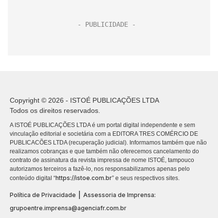
Copyright © 2026 - ISTOÉ PUBLICAÇÕES LTDA
Todos os direitos reservados.
A ISTOÉ PUBLICAÇÕES LTDA é um portal digital independente e sem
vinculação editorial e societária com a EDITORA TRES COMÉRCIO DE
PUBLICACÕES LTDA (recuperação judicial). Informamos também que não
realizamos cobranças e que também não oferecemos cancelamento do
contrato de assinatura da revista impressa de nome ISTOÉ, tampouco
autorizamos terceiros a fazê-lo, nos responsabilizamos apenas pelo
https://istoe.com.br
conteúdo digital “
” e seus respectivos sites.
|
Política de Privacidade
Assessoria de Imprensa:
grupoentre.imprensa@agenciafr.com.br