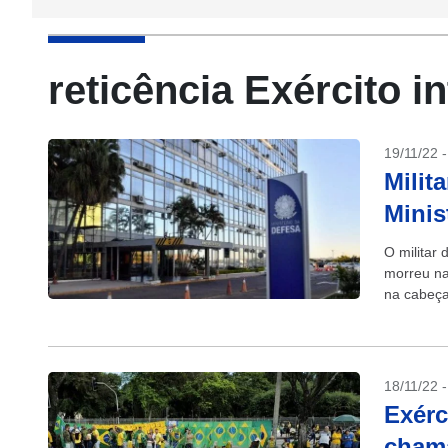
reticência Exército in
19/11/22 
Milit
Minis
O militar
morreu na
na cabeça
18/11/22 
Exérc
chama