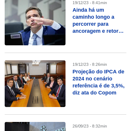
19/12/23 - 8:41min
Ainda há um
caminho longo a
percorrer para
ancoragem e retorno
da inflação à meta,
diz ata
19/12/23 - 8:26min
Projeção do IPCA de
2024 no cenário
referência é de 3,5%,
diz ata do Copom
26/09/23 - 8:32min