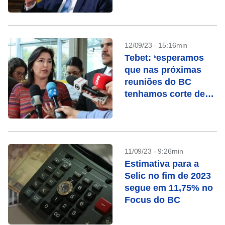
continuidade de
cortes
12/09/23 - 15:16min
Tebet: ‘esperamos
que nas próximas
reuniões do BC
tenhamos corte de
pelo menos de 0,5
p.p.’
11/09/23 - 9:26min
Estimativa para a
Selic no fim de 2023
segue em 11,75% no
Focus do BC