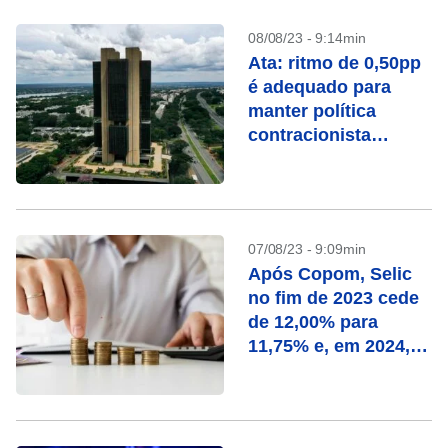
08/08/23 - 9:14min
Ata: ritmo de 0,50pp
é adequado para
manter política
contracionista
necessária para
desinflação
07/08/23 - 9:09min
Após Copom, Selic
no fim de 2023 cede
de 12,00% para
11,75% e, em 2024,
cai a 9,00%, diz
Focus