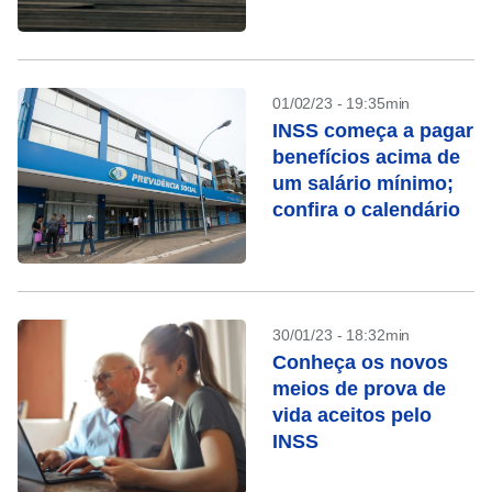
01/02/23 - 19:35min
INSS começa a pagar
benefícios acima de
um salário mínimo;
confira o calendário
30/01/23 - 18:32min
Conheça os novos
meios de prova de
vida aceitos pelo
INSS