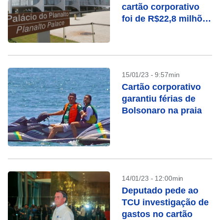
cartão corporativo
foi de R$22,8 milhões
em 2022, diz Portal
da Transparência
15/01/23 - 9:57min
Cartão corporativo
garantiu férias de
Bolsonaro na praia
14/01/23 - 12:00min
Deputado pede ao
TCU investigação de
gastos no cartão