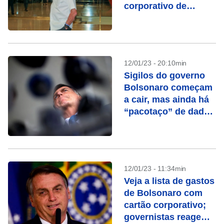
corporativo de
Bolsonaro
12/01/23 - 20:10min
Sigilos do governo
Bolsonaro começam
a cair, mas ainda há
“pacotaço” de dados
sob análise
12/01/23 - 11:34min
Veja a lista de gastos
de Bolsonaro com
cartão corporativo;
governistas reagem