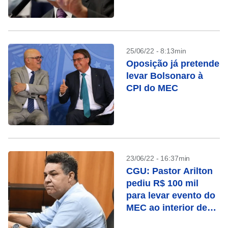
recesso
25/06/22 - 8:13min
Oposição já pretende
levar Bolsonaro à
CPI do MEC
23/06/22 - 16:37min
CGU: Pastor Arilton
pediu R$ 100 mil
para levar evento do
MEC ao interior de
SP