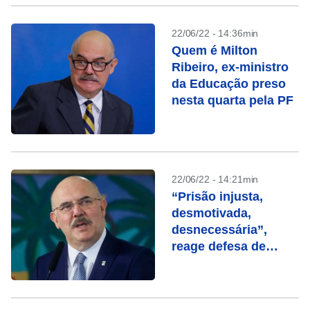
22/06/22 - 14:36min
Quem é Milton
Ribeiro, ex-ministro
da Educação preso
nesta quarta pela PF
22/06/22 - 14:21min
“Prisão injusta,
desmotivada,
desnecessária”,
reage defesa de
Milton Ribeiro