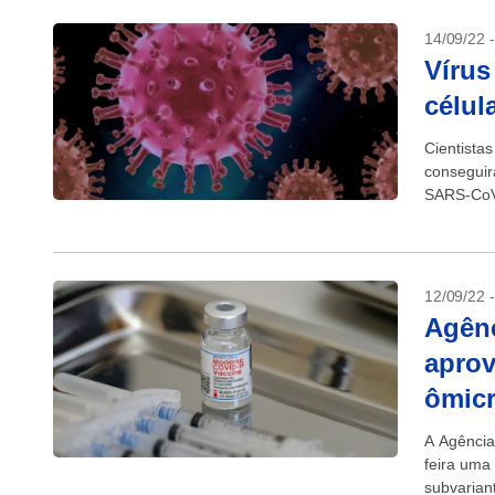
14/09/22 
Vírus
célul
Cientista
conseguir
SARS-CoV-
dos RNAs 
12/09/22 
Agên
aprov
ômic
A Agência
feira uma
subvarian