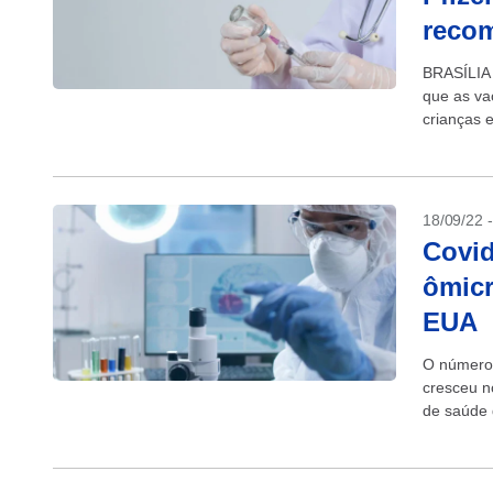
recom
BRASÍLIA 
que as va
crianças 
aprovação
18/09/22 
Covid
ômicr
EUA
O número 
cresceu n
de saúde 
a uma sub