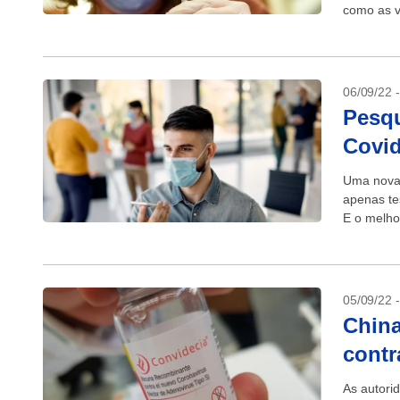
como as v
Estados Un
06/09/22 
Pesqu
Covid
Uma nova 
apenas te
E o melho
05/09/22 
China
contr
As autori