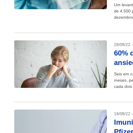
Um levant
de 4.500 
dezembro 
a saúde pú
28/09/22 
60% d
ansie
Seis em c
meses, pe
cada dois
18%...
18/09/22 
Imuni
Pfize