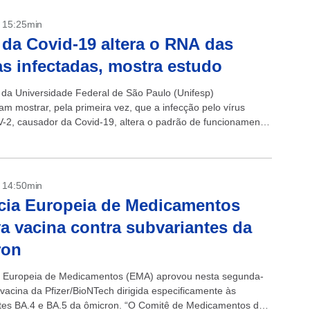
- 15:25min
 da Covid-19 altera o RNA das
as infectadas, mostra estudo
s da Universidade Federal de São Paulo (Unifesp)
am mostrar, pela primeira vez, que a infecção pelo vírus
2, causador da Covid-19, altera o padrão de funcionamento
das células. Eles examinaram 13...
- 14:50min
cia Europeia de Medicamentos
a vacina contra subvariantes da
ron
 Europeia de Medicamentos (EMA) aprovou nesta segunda-
 vacina da Pfizer/BioNTech dirigida especificamente às
tes BA.4 e BA.5 da ômicron. “O Comitê de Medicamentos de