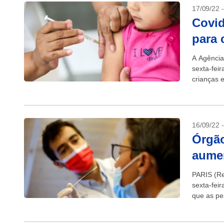
17/09/22 
Covid
para 
A Agência
sexta-feir
crianças 
16/09/22 
Órgão
aumen
PARIS (Re
sexta-fei
que as pe