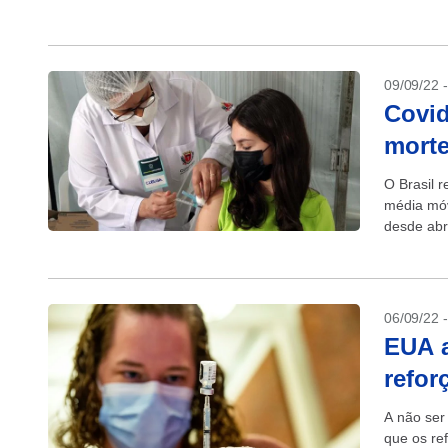
Uso Huma
09/09/22 
Covid
morte
O Brasil 
média móv
desde abri
06/09/22 
EUA 
refor
A não ser
que os re