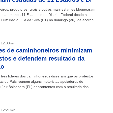
iros, produtores rurais e outros manifestantes bloquearam
em ao menos 11 Estados e no Distrito Federal desde a
 Luiz Inácio Lula da Silva (PT) no domingo (30), de acordo
...
- 12:33min
es de caminhoneiros minimizam
stos e defendem resultado da
ão
três líderes dos caminhoneiros disseram que os protestos
as do País reúnem alguns motoristas apoiadores do
e Jair Bolsonaro (PL) descontentes com o resultado das
 mas não refletem demandas da...
- 12:21min