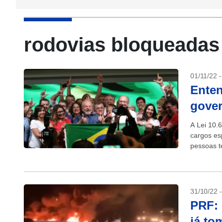
rodovias bloqueadas 
01/11/22 
Enten
gover
A Lei 10.
cargos es
pessoas t
entidades
31/10/22 
PRF: 
já to