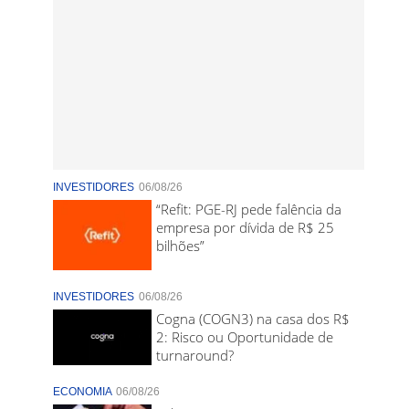
INVESTIDORES
06/08/26
“Refit: PGE-RJ pede falência da
empresa por dívida de R$ 25
bilhões”
INVESTIDORES
06/08/26
Cogna (COGN3) na casa dos R$
2: Risco ou Oportunidade de
turnaround?
ECONOMIA
06/08/26