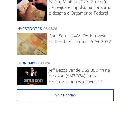
Salário Mínimo 2027: Projeção
de reajuste impulsiona consumo
e desafia o Orçamento Federal
INVESTIDORES
06/08/26
Com Selic a 14%: Onde investir
na Renda Fixa entre IPCA+ 2032
ECONOMIA
06/08/26
Jeff Bezos vende US$ 350 mi na
Amazon (AMZO34) em rali
recorde: ainda vale investir?
Mais Noticias