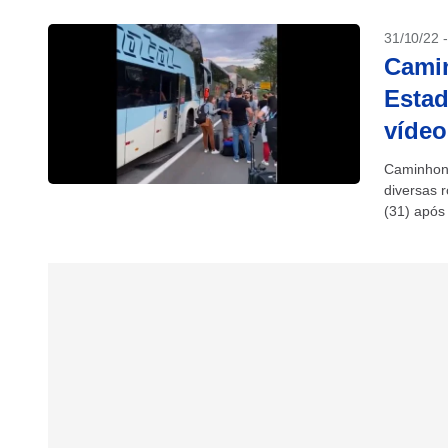
31/10/22 
Camin
Estad
vídeo
Caminhone
diversas 
(31) após 
da disputa