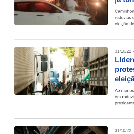
Caminhone
rodovias 
eleição de
com dados
31/10/22 
Líder
prote
eleiç
Ao menos 
em rodovi
president
eleições,
31/10/22 