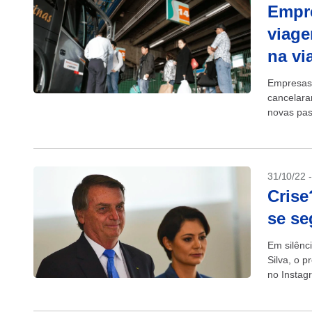
Empr
viage
na vi
Empresas 
cancelara
novas pas
rodovia Pr
31/10/22 
Crise
se se
Em silênc
Silva, o p
no Instag