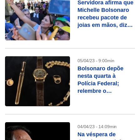
Servidora afirma que
Michelle Bolsonaro
recebeu pacote de
joias em mãos, diz
jornal
05/04/23 - 9:00min
Bolsonaro depõe
nesta quarta à
Polícia Federal;
relembre o
escândalo das joias
04/04/23 - 14:09min
Na véspera de