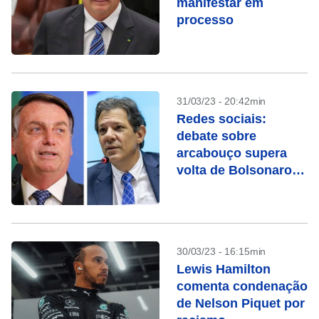
manifestar em
processo
31/03/23 - 20:42min
Redes sociais:
debate sobre
arcabouço supera
volta de Bolsonaro
ao Brasil, diz
pesquisa
30/03/23 - 16:15min
Lewis Hamilton
comenta condenação
de Nelson Piquet por