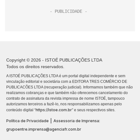
Copyright © 2026 - ISTOÉ PUBLICAÇÕES LTDA
Todos os direitos reservados.
A ISTOÉ PUBLICAÇÕES LTDA é um portal digital independente e sem
vinculação editorial e societária com a EDITORA TRES COMÉRCIO DE
PUBLICACÕES LTDA (recuperação judicial). Informamos também que não
realizamos cobranças e que também não oferecemos cancelamento do
contrato de assinatura da revista impressa de nome ISTOÉ, tampouco
autorizamos terceiros a fazê-lo, nos responsabilizamos apenas pelo
https://istoe.com.br
conteúdo digital “
” e seus respectivos sites.
|
Política de Privacidade
Assessoria de Imprensa:
grupoentre.imprensa@agenciafr.com.br