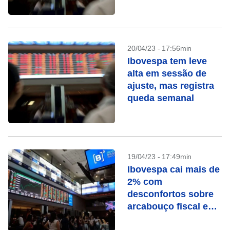
dos EUA
20/04/23 - 17:56min
Ibovespa tem leve
alta em sessão de
ajuste, mas registra
queda semanal
19/04/23 - 17:49min
Ibovespa cai mais de
2% com
desconfortos sobre
arcabouço fiscal e
queda de Vale