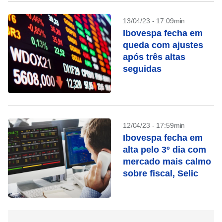
13/04/23 - 17:09min
Ibovespa fecha em
queda com ajustes
após três altas
seguidas
12/04/23 - 17:59min
Ibovespa fecha em
alta pelo 3º dia com
mercado mais calmo
sobre fiscal, Selic