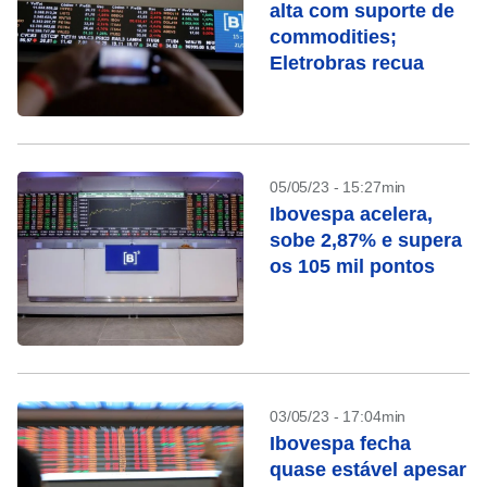
alta com suporte de
commodities;
Eletrobras recua
05/05/23 - 15:27min
Ibovespa acelera,
sobe 2,87% e supera
os 105 mil pontos
03/05/23 - 17:04min
Ibovespa fecha
quase estável apesar