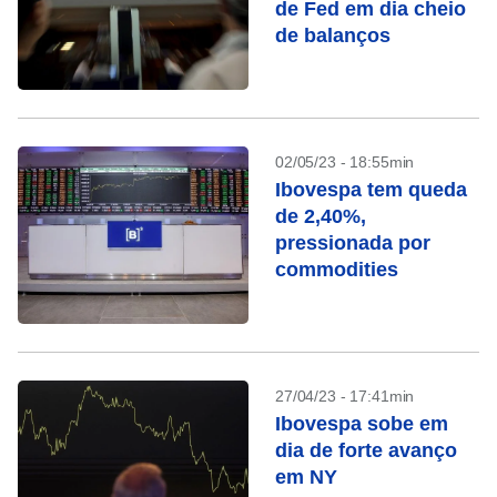
de Fed em dia cheio
de balanços
02/05/23 - 18:55min
Ibovespa tem queda
de 2,40%,
pressionada por
commodities
27/04/23 - 17:41min
Ibovespa sobe em
dia de forte avanço
em NY