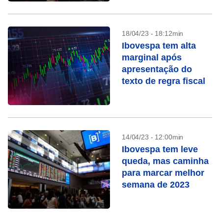
18/04/23 - 18:12min
Ibovespa tem alta
marginal após
apresentação do
texto de regra fiscal
14/04/23 - 12:00min
Ibovespa tem leve
queda, mas caminha
para marcar melhor
semana de 2023