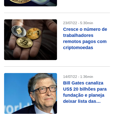
23/07/22 - 5:30min
Cresce o número de
trabalhadores
remotos pagos com
criptomoedas
14/07/22 - 1:36min
Bill Gates canaliza
US$ 20 bilhões para
fundação e planeja
deixar lista das
pessoas mais ricas