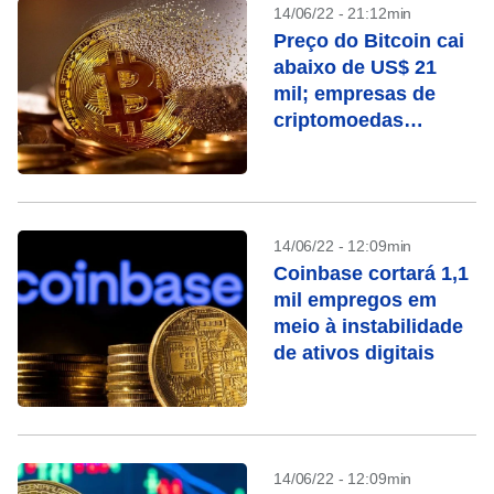
14/06/22 - 21:12min
Preço do Bitcoin cai
abaixo de US$ 21
mil; empresas de
criptomoedas
anunciam demissões
14/06/22 - 12:09min
Coinbase cortará 1,1
mil empregos em
meio à instabilidade
de ativos digitais
14/06/22 - 12:09min