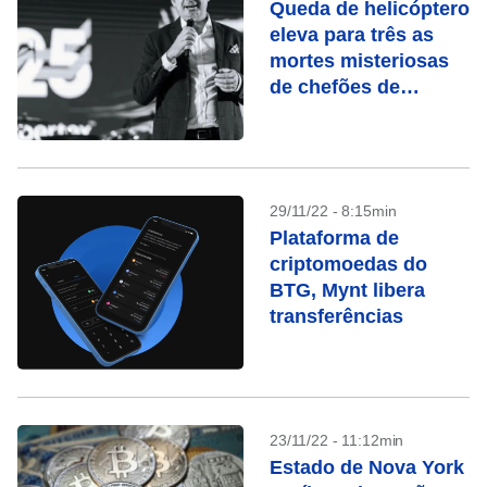
Queda de helicóptero
eleva para três as
mortes misteriosas
de chefões de
criptomoedas
29/11/22 - 8:15min
Plataforma de
criptomoedas do
BTG, Mynt libera
transferências
23/11/22 - 11:12min
Estado de Nova York