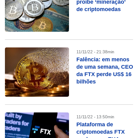
proíbe ‘mineração’
de criptomoedas
11/11/22 - 21:38min
Falência: em menos
de uma semana, CEO
da FTX perde US$ 16
bilhões
11/11/22 - 13:50min
Plataforma de
criptomoedas FTX