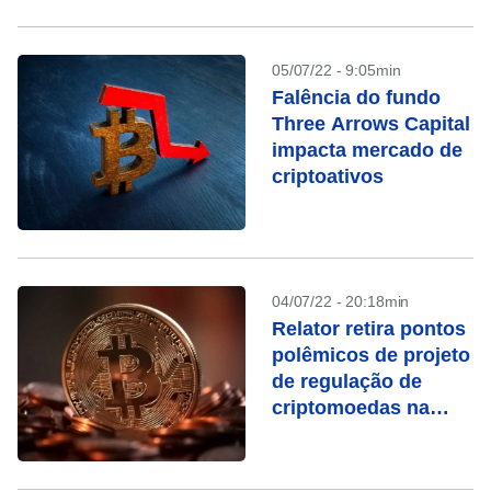
05/07/22 - 9:05min
Falência do fundo
Three Arrows Capital
impacta mercado de
criptoativos
04/07/22 - 20:18min
Relator retira pontos
polêmicos de projeto
de regulação de
criptomoedas na
Câmara