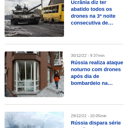
Ucrânia diz ter
abatido todos os
drones na 3ª noite
consecutiva de
ataques
30/12/22 - 9:37min
Rússia realiza ataque
noturno com drones
após dia de
bombardeio na
Ucrânia
29/12/22 - 10:05min
Rússia dispara série