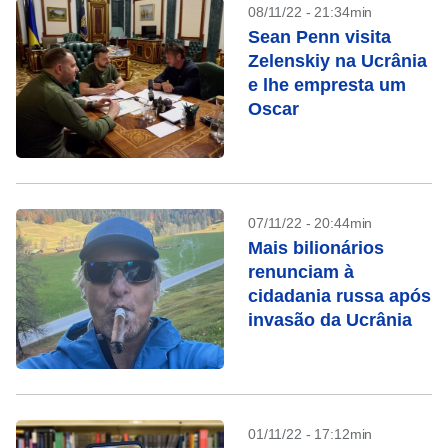
08/11/22 - 21:34min
Sean Penn visita
Zelenskiy na Ucrânia
e lhe empresta um
Oscar
07/11/22 - 20:44min
Mais bilionários
renunciam à
cidadania russa após
invasão da Ucrânia
01/11/22 - 17:12min