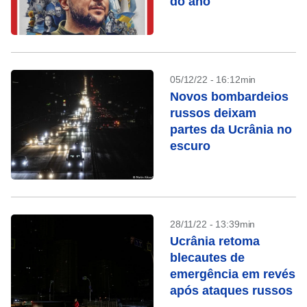
do ano
05/12/22 - 16:12min
Novos bombardeios
russos deixam
partes da Ucrânia no
escuro
28/11/22 - 13:39min
Ucrânia retoma
blecautes de
emergência em revés
após ataques russos