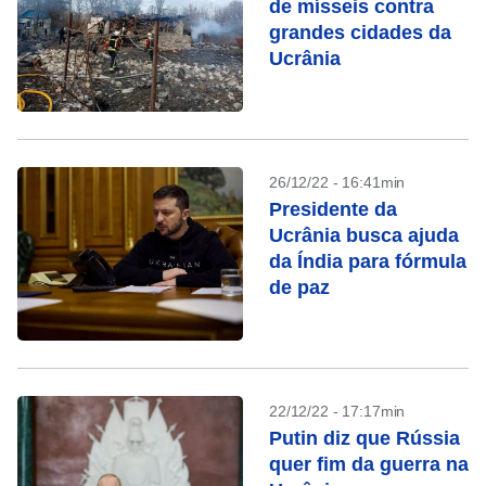
de mísseis contra
grandes cidades da
Ucrânia
26/12/22 - 16:41min
Presidente da
Ucrânia busca ajuda
da Índia para fórmula
de paz
22/12/22 - 17:17min
Putin diz que Rússia
quer fim da guerra na