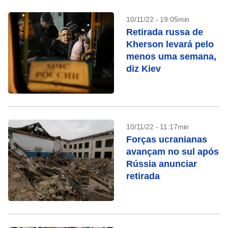
10/11/22 - 19:05min
Retirada russa de
Kherson levará pelo
menos uma semana,
diz Kiev
10/11/22 - 11:17min
Forças ucranianas
avançam no sul após
Rússia anunciar
retirada