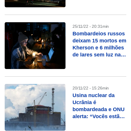
25/11/22 - 20:31min
Bombardeios russos
deixam 15 mortos em
Kherson e 6 milhões
de lares sem luz na
Ucrânia
20/11/22 - 15:26min
Usina nuclear da
Ucrânia é
bombardeada e ONU
alerta: “Vocês estão
brincando com fogo”