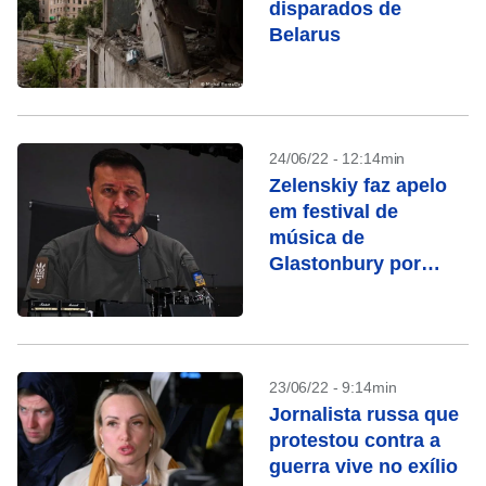
disparados de
Belarus
24/06/22 - 12:14min
Zelenskiy faz apelo
em festival de
música de
Glastonbury por
apoio à Ucrânia
23/06/22 - 9:14min
Jornalista russa que
protestou contra a
guerra vive no exílio