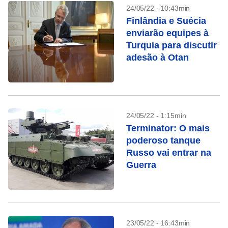
24/05/22 - 10:43min
Finlândia e Suécia
enviarão equipes à
Turquia para discutir
adesão à Otan
24/05/22 - 1:15min
Terminator: O mais
poderoso tanque
Russo vai entrar na
Guerra
23/05/22 - 16:43min