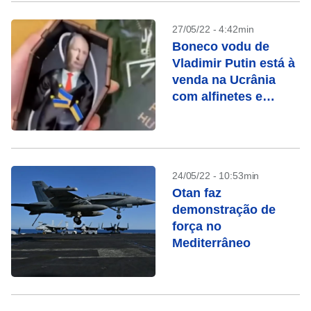
27/05/22 - 4:42min
Boneco vodu de
Vladimir Putin está à
venda na Ucrânia
com alfinetes e
caixão
24/05/22 - 10:53min
Otan faz
demonstração de
força no
Mediterrâneo