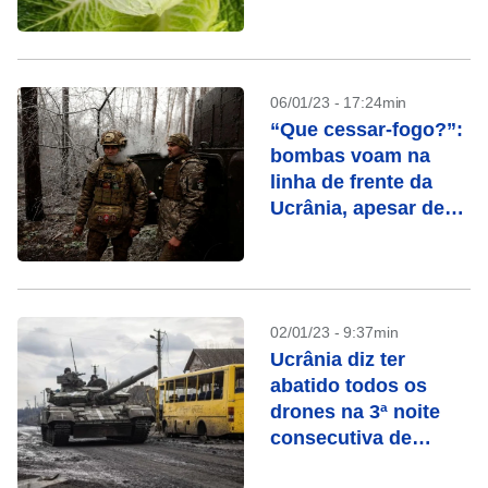
06/01/23 - 17:24min
“Que cessar-fogo?”:
bombas voam na
linha de frente da
Ucrânia, apesar de
trégua de Putin
02/01/23 - 9:37min
Ucrânia diz ter
abatido todos os
drones na 3ª noite
consecutiva de
ataques