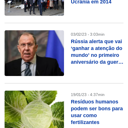
Ucrânia em 2014
03/02/23 - 3:03min
Rússia alerta que vai
‘ganhar a atenção do
mundo’ no primeiro
aniversário da guerra
na Ucrânia
19/01/23 - 4:37min
Resíduos humanos
podem ser bons para
usar como
fertilizantes