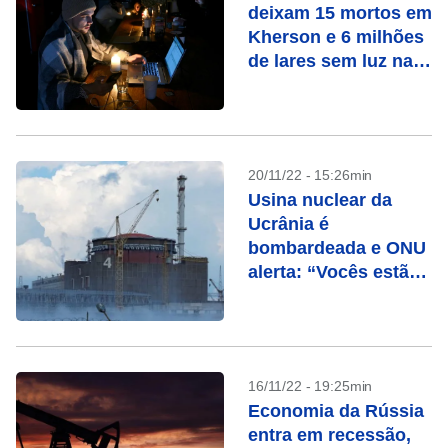
deixam 15 mortos em
Kherson e 6 milhões
de lares sem luz na
Ucrânia
20/11/22 - 15:26min
Usina nuclear da
Ucrânia é
bombardeada e ONU
alerta: “Vocês estão
brincando com fogo”
16/11/22 - 19:25min
Economia da Rússia
entra em recessão,