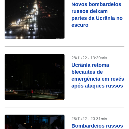
Novos bombardeios
russos deixam
partes da Ucrânia no
escuro
28/11/22 - 13:39min
Ucrânia retoma
blecautes de
emergência em revés
após ataques russos
25/11/22 - 20:31min
Bombardeios russos