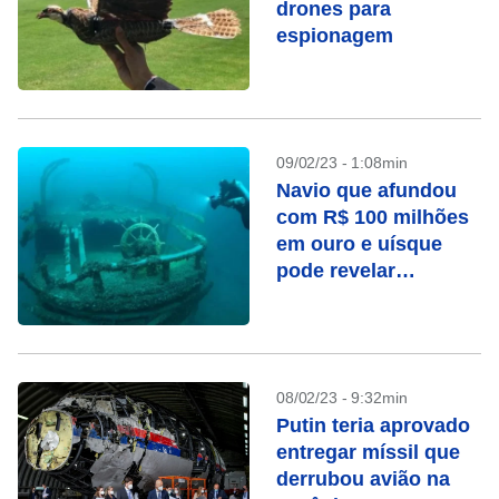
drones para
espionagem
09/02/23 - 1:08min
Navio que afundou
com R$ 100 milhões
em ouro e uísque
pode revelar
tesouros 150 anos
depois
08/02/23 - 9:32min
Putin teria aprovado
entregar míssil que
derrubou avião na