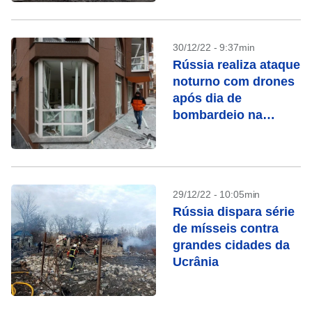
30/12/22 - 9:37min
Rússia realiza ataque
noturno com drones
após dia de
bombardeio na
Ucrânia
29/12/22 - 10:05min
Rússia dispara série
de mísseis contra
grandes cidades da
Ucrânia