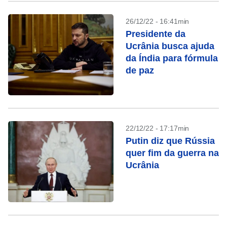
26/12/22 - 16:41min
Presidente da
Ucrânia busca ajuda
da Índia para fórmula
de paz
22/12/22 - 17:17min
Putin diz que Rússia
quer fim da guerra na
Ucrânia