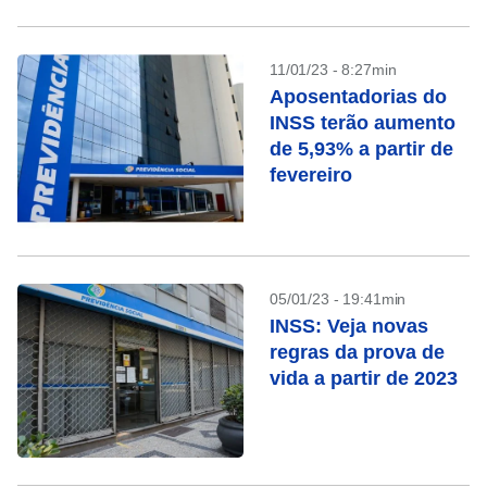
11/01/23 - 8:27min
Aposentadorias do
INSS terão aumento
de 5,93% a partir de
fevereiro
05/01/23 - 19:41min
INSS: Veja novas
regras da prova de
vida a partir de 2023