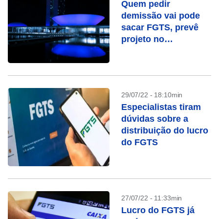
Quem pedir
demissão vai pode
sacar FGTS, prevê
projeto no
Congresso
29/07/22 - 18:10min
Especialistas tiram
dúvidas sobre a
distribuição do lucro
do FGTS
27/07/22 - 11:33min
Lucro do FGTS já