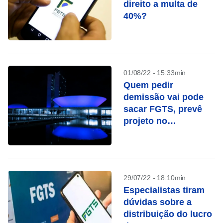
direito a multa de
40%?
01/08/22 - 15:33min
Quem pedir
demissão vai pode
sacar FGTS, prevê
projeto no
Congresso
29/07/22 - 18:10min
Especialistas tiram
dúvidas sobre a
distribuição do lucro