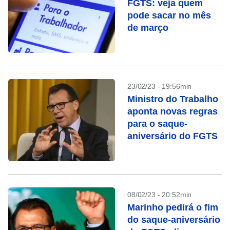
FGTS: veja quem
pode sacar no mês
de março
23/02/23 - 19:56min
Ministro do Trabalho
aponta novas regras
para o saque-
aniversário do FGTS
08/02/23 - 20:52min
Marinho pedirá o fim
do saque-aniversário