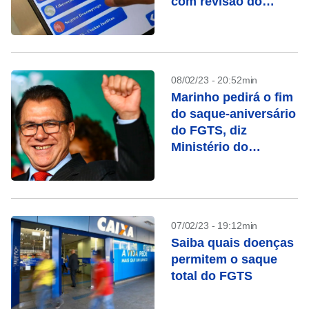
com revisão do
FGTS
08/02/23 - 20:52min
Marinho pedirá o fim
do saque-aniversário
do FGTS, diz
Ministério do
Trabalho
07/02/23 - 19:12min
Saiba quais doenças
permitem o saque
total do FGTS