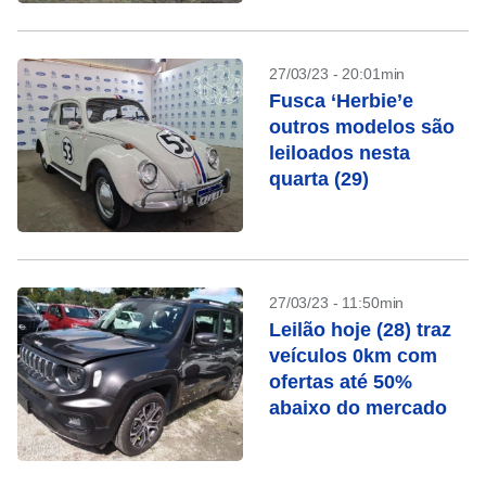
27/03/23 - 20:01min
Fusca ‘Herbie’e
outros modelos são
leiloados nesta
quarta (29)
27/03/23 - 11:50min
Leilão hoje (28) traz
veículos 0km com
ofertas até 50%
abaixo do mercado