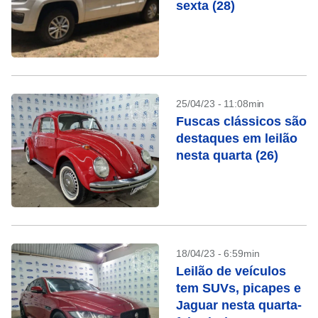
sexta (28)
25/04/23 - 11:08min
Fuscas clássicos são
destaques em leilão
nesta quarta (26)
18/04/23 - 6:59min
Leilão de veículos
tem SUVs, picapes e
Jaguar nesta quarta-