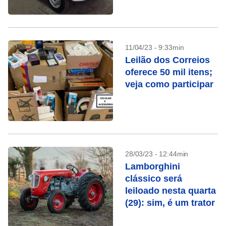
11/04/23 - 9:33min
Leilão dos Correios
oferece 50 mil itens;
veja como participar
28/03/23 - 12:44min
Lamborghini
clássico será
leiloado nesta quarta
(29): sim, é um trator