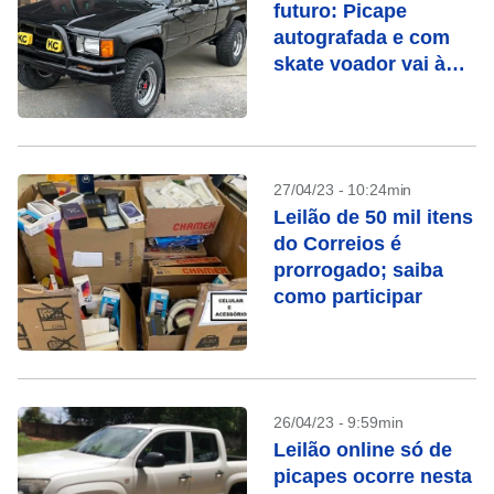
futuro: Picape
autografada e com
skate voador vai à
leilão nos EUA
27/04/23 - 10:24min
Leilão de 50 mil itens
do Correios é
prorrogado; saiba
como participar
26/04/23 - 9:59min
Leilão online só de
picapes ocorre nesta