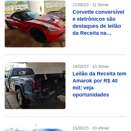
21/03/23 - 11:36min
Corvette conversível
e eletrônicos são
destaques de leilão
da Receita na
semana que vem
16/03/23 - 10:30min
Leilão da Receita tem
Amarok por R$ 40
mil; veja
oportunidades
15/03/23 - 10:49min