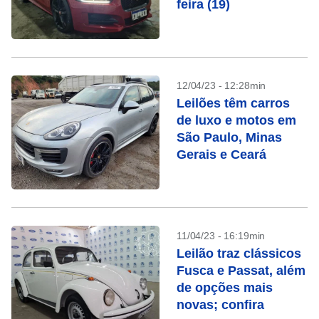
feira (19)
12/04/23 - 12:28min
Leilões têm carros
de luxo e motos em
São Paulo, Minas
Gerais e Ceará
11/04/23 - 16:19min
Leilão traz clássicos
Fusca e Passat, além
de opções mais
novas; confira