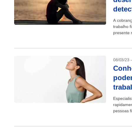
detec
A cobranç
trabalho 
presente 
se tornar..
08/03/23 
Conhe
pode
traba
Especiali
rapidamen
pessoas f
Diante da