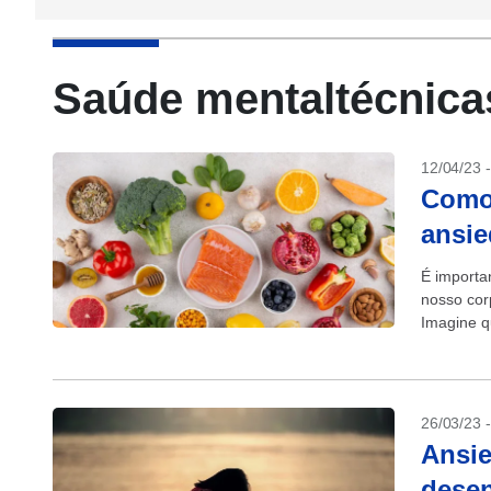
Saúde mentaltécnica
12/04/23 
Como 
ansi
É importa
nosso cor
Imagine q
26/03/23 
Ansie
dese