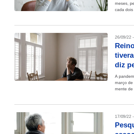
meses, pe
cada dois
18%...
26/09/22 
Reino
tiver
diz p
A pandemi
março de 
mente de 
contas...
17/09/22 
Pesqu