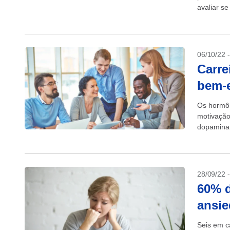
avaliar se
06/10/22 
Carre
bem-e
Os hormôn
motivação
dopamina 
transporta
28/09/22 
60% d
ansie
Seis em c