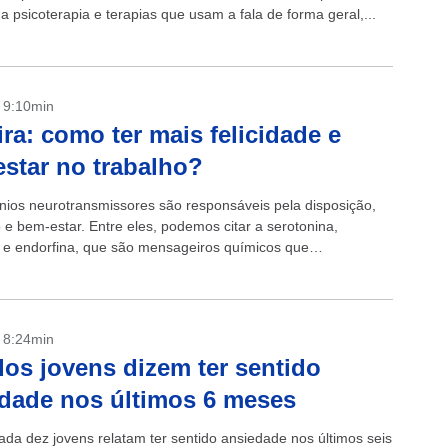
 a psicoterapia e terapias que usam a fala de forma geral,...
- 9:10min
ira: como ter mais felicidade e
star no trabalho?
ios neurotransmissores são responsáveis pela disposição,
 e bem-estar. Entre eles, podemos citar a serotonina,
e endorfina, que são mensageiros químicos que
m, estimulam e equilibram os sinais entre os neurônios e...
- 8:24min
os jovens dizem ter sentido
dade nos últimos 6 meses
ada dez jovens relatam ter sentido ansiedade nos últimos seis