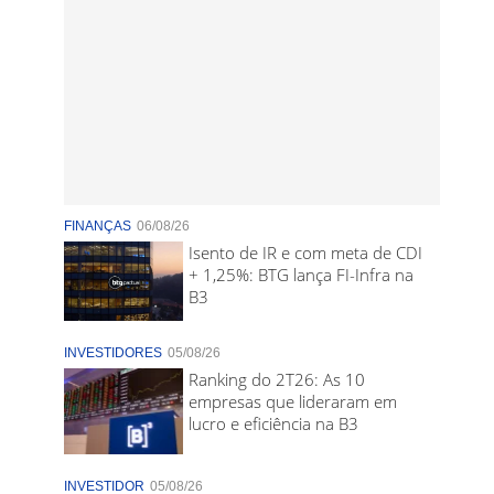
FINANÇAS
06/08/26
Isento de IR e com meta de CDI
+ 1,25%: BTG lança FI-Infra na
B3
INVESTIDORES
05/08/26
Ranking do 2T26: As 10
empresas que lideraram em
lucro e eficiência na B3
INVESTIDOR
05/08/26