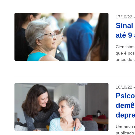
17/10/22 
Sinal
até 9
Cientista
que é pos
antes de 
Alzheimer.
16/10/22 
Psico
demên
depre
Um novo e
publicado 