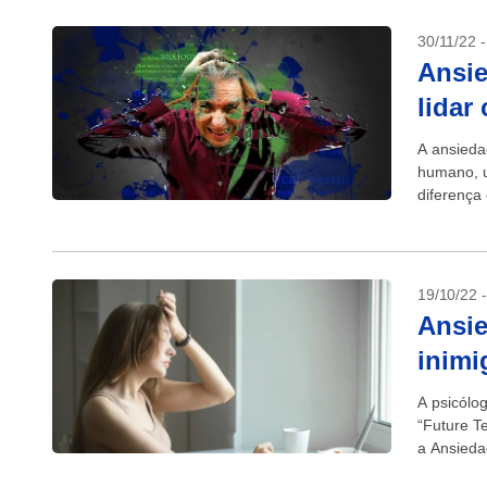
30/11/22 
Ansie
lidar
A ansieda
humano, u
diferença
19/10/22 
Ansie
inimi
A psicólo
“Future T
a Ansieda