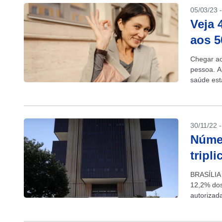
05/03/23 
Veja 
aos 5
Chegar ao
pessoa. A
saúde est
Outros...
30/11/22 
Númer
tripl
BRASÍLIA 
12,2% dos
autorizad
número tot