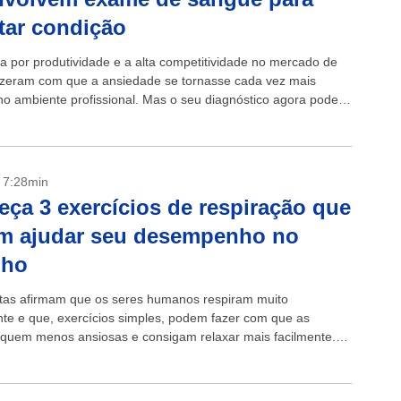
tar condição
a por produtividade e a alta competitividade no mercado de
fizeram com que a ansiedade se tornasse cada vez mais
no ambiente profissional. Mas o seu diagnóstico agora pode
.
- 7:28min
ça 3 exercícios de respiração que
m ajudar seu desempenho no
lho
stas afirmam que os seres humanos respiram muito
te e que, exercícios simples, podem fazer com que as
iquem menos ansiosas e consigam relaxar mais facilmente.
s pressões e do estresse do...