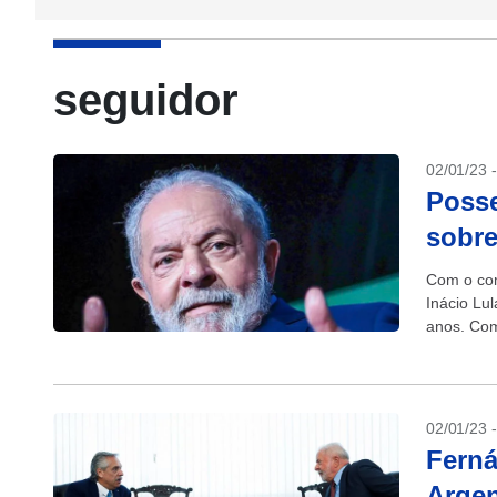
seguidor
02/01/23 
Posse
sobre
Com o com
Inácio Lu
anos. Com
02/01/23 
Ferná
Argen