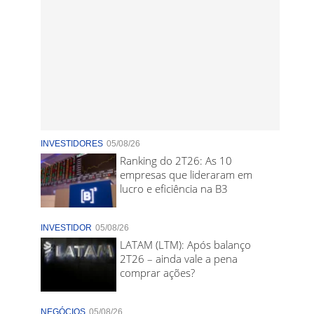
INVESTIDORES
05/08/26
Ranking do 2T26: As 10
empresas que lideraram em
lucro e eficiência na B3
INVESTIDOR
05/08/26
LATAM (LTM): Após balanço
2T26 – ainda vale a pena
comprar ações?
NEGÓCIOS
05/08/26