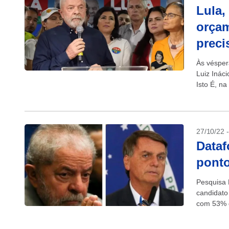
Lula,
orçam
preci
Às vésper
Luiz Ináci
Isto É, na
27/10/22 
Dataf
ponto
Pesquisa 
candidato 
com 53% d
com 47%. 