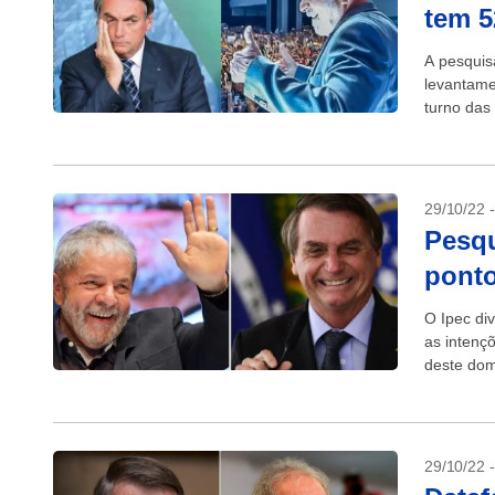
tem 
A pesquis
levantame
turno das
Luiz Ináci
29/10/22 
Pesqu
ponto
O Ipec di
as intenç
deste dom
obteve...
29/10/22 