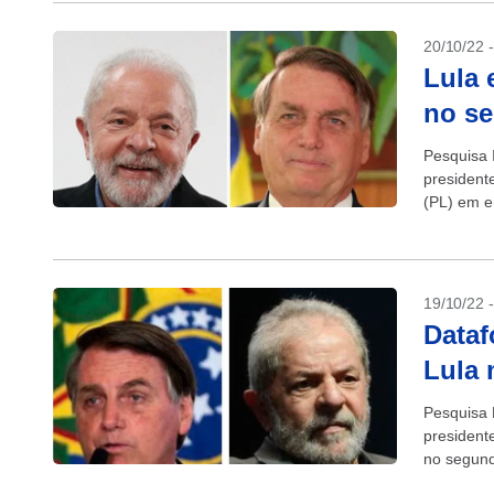
20/10/22 
Lula 
no se
Pesquisa I
presidente
(PL) em e
tem...
19/10/22 
Dataf
Lula
Pesquisa D
president
no segund
última...