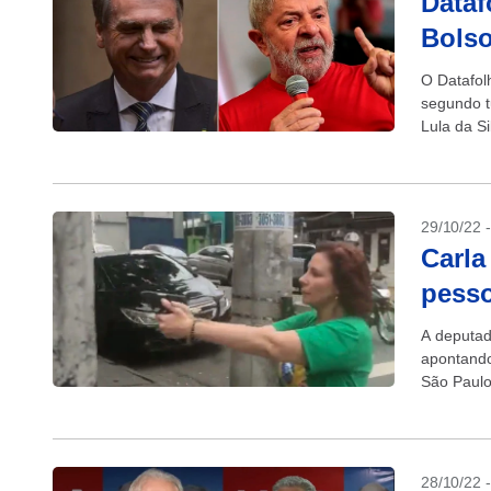
Dataf
Bolso
O Datafol
segundo t
Lula da Si
29/10/22 
Carla
pesso
A deputada
apontando
São Paulo
Eugênio d
28/10/22 