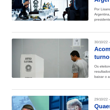
Por Lisan
Argentina
presidente
uma visita 
30/10/22 
Acom
turno
Os eleito
resultado
baixar o a
disponível
29/10/22 
Quaes