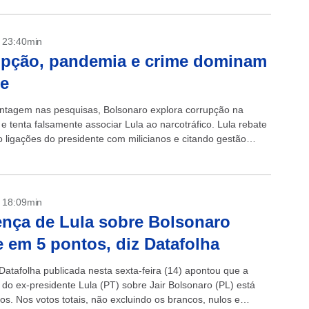
- 23:40min
upção, pandemia e crime dominam
te
tagem nas pesquisas, Bolsonaro explora corrupção na
e tenta falsamente associar Lula ao narcotráfico. Lula rebate
 ligações do presidente com milicianos e citando gestão
a da pandemia. Luiz Inácio Lula da...
- 18:09min
ença de Lula sobre Bolsonaro
 em 5 pontos, diz Datafolha
Datafolha publicada nesta sexta-feira (14) apontou que a
do ex-presidente Lula (PT) sobre Jair Bolsonaro (PL) está
os. Nos votos totais, não excluindo os brancos, nulos e