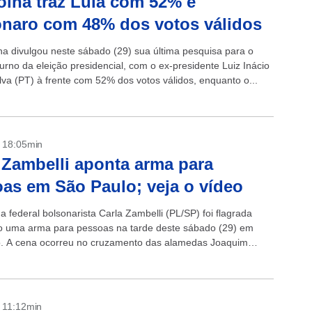
olha traz Lula com 52% e
naro com 48% dos votos válidos
ha divulgou neste sábado (29) sua última pesquisa para o
urno da eleição presidencial, com o ex-presidente Luiz Inácio
lva (PT) à frente com 52% dos votos válidos, enquanto o...
- 18:05min
 Zambelli aponta arma para
as em São Paulo; veja o vídeo
 federal bolsonarista Carla Zambelli (PL/SP) foi flagrada
 uma arma para pessoas na tarde deste sábado (29) em
. A cena ocorreu no cruzamento das alamedas Joaquim
e Lima e...
- 11:12min