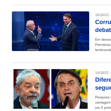
16/10/22 
Corr
deba
Em desvan
Petrobras 
lembrando
desastros
14/10/22 
Difer
segue
Pesquisa 
vantagem 
em 5 pont