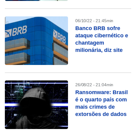
06/10/22 - 21:45min
Banco BRB sofre
ataque cibernético e
chantagem
milionária, diz site
26/08/22 - 21:04min
Ransomware: Brasil
é o quarto país com
mais crimes de
extorsões de dados