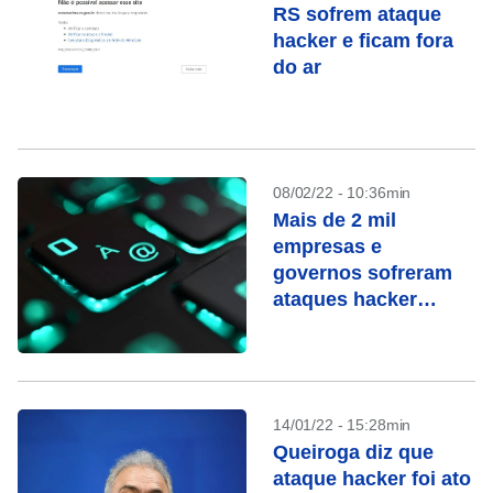
RS sofrem ataque
hacker e ficam fora
do ar
08/02/22 - 10:36min
Mais de 2 mil
empresas e
governos sofreram
ataques hacker
desde 2019
14/01/22 - 15:28min
Queiroga diz que
ataque hacker foi ato