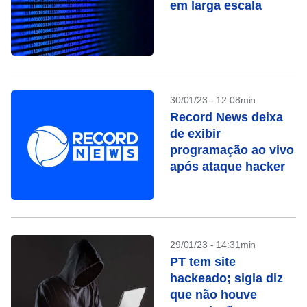
em larga escala
30/01/23 - 12:08min
Record News deixa
de exibir
programação ao vivo
após ataque hacker
29/01/23 - 14:31min
PT tem site
hackeado; sigla diz
que não houve