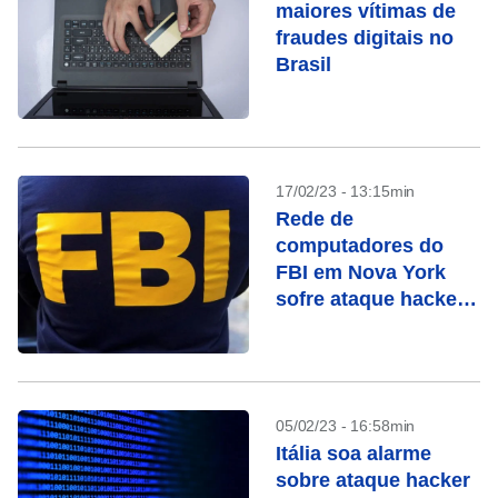
maiores vítimas de
fraudes digitais no
Brasil
17/02/23 - 13:15min
Rede de
computadores do
FBI em Nova York
sofre ataque hacker,
diz CNN
05/02/23 - 16:58min
Itália soa alarme
sobre ataque hacker