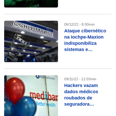
06/12/22 - 8:00min
Ataque cibernético
na Iochpe-Maxion
indisponibiliza
sistemas e
operações
09/11/22 - 12:03min
Hackers vazam
dados médicos
roubados de
seguradora
australiana