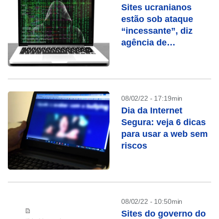
Sites ucranianos
estão sob ataque
“incessante”, diz
agência de
observação
08/02/22 - 17:19min
Dia da Internet
Segura: veja 6 dicas
para usar a web sem
riscos
08/02/22 - 10:50min
Sites do governo do