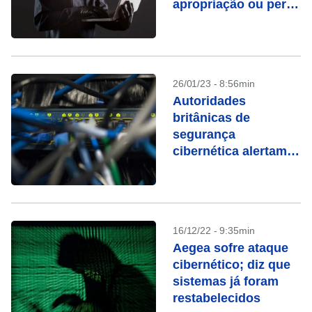
apropriação ou perda
de informações
26/01/23 - 8:56min
Autoridades
britânicas de
segurança
cibernética alertam
sobre ataques
russos e iranianos
16/12/22 - 9:35min
Aegea sofre ataque
cibernético; diz que
sistemas já foram
restabelecidos