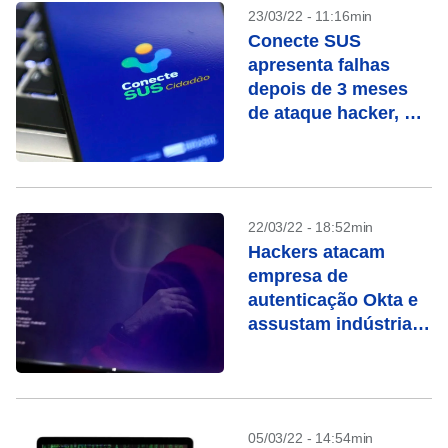
23/03/22 - 11:16min
Conecte SUS
apresenta falhas
depois de 3 meses
de ataque hacker, diz
jornal
22/03/22 - 18:52min
Hackers atacam
empresa de
autenticação Okta e
assustam indústria
de segurança
05/03/22 - 14:54min