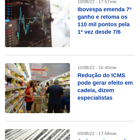
10/08/22 - 17:57min
Ibovespa emenda 7º
ganho e retoma os
110 mil pontos pela
1ª vez desde 7/6
10/08/22 - 16:40min
Redução do ICMS
pode gerar efeito em
cadeia, dizem
especialistas
09/08/22 - 17:58min