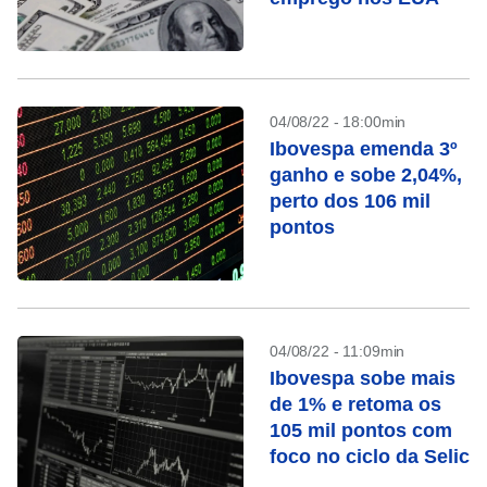
04/08/22 - 18:00min
Ibovespa emenda 3º
ganho e sobe 2,04%,
perto dos 106 mil
pontos
04/08/22 - 11:09min
Ibovespa sobe mais
de 1% e retoma os
105 mil pontos com
foco no ciclo da Selic