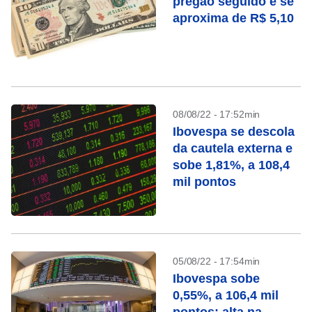
pregão seguido e se
aproxima de R$ 5,10
08/08/22 - 17:52min
Ibovespa se descola
da cautela externa e
sobe 1,81%, a 108,4
mil pontos
05/08/22 - 17:54min
Ibovespa sobe
0,55%, a 106,4 mil