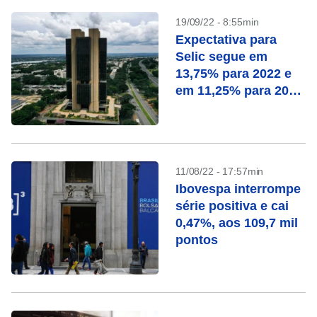
19/09/22 - 8:55min
Expectativa para
Selic segue em
13,75% para 2022 e
em 11,25% para 2023
no Focus
11/08/22 - 17:57min
Ibovespa interrompe
série positiva e cai
0,47%, aos 109,7 mil
pontos