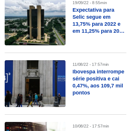
19/09/22 - 8:55min
Expectativa para
Selic segue em
13,75% para 2022 e
em 11,25% para 2023
no Focus
11/08/22 - 17:57min
Ibovespa interrompe
série positiva e cai
0,47%, aos 109,7 mil
pontos
10/08/22 - 17:57min