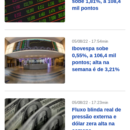
sobe 1,81%, a 108,4
mil pontos
05/08/22 - 17:54min
Ibovespa sobe
0,55%, a 106,4 mil
pontos; alta na
semana é de 3,21%
05/08/22 - 17:23min
Fluxo blinda real de
pressão externa e
dólar zera alta na