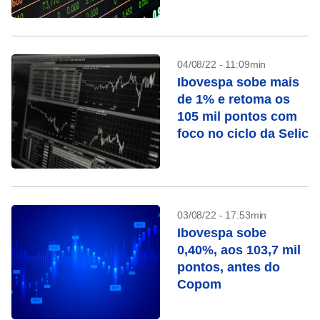
04/08/22 - 11:09min
Ibovespa sobe mais
de 1% e retoma os
105 mil pontos com
foco no ciclo da Selic
03/08/22 - 17:53min
Ibovespa sobe
0,40%, aos 103,7 mil
pontos, antes do
Copom