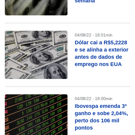
semana
04/08/22 - 18:01min
Dólar cai a R$5,2228
e se alinha a exterior
antes de dados de
emprego nos EUA
04/08/22 - 18:00min
Ibovespa emenda 3º
ganho e sobe 2,04%,
perto dos 106 mil
pontos