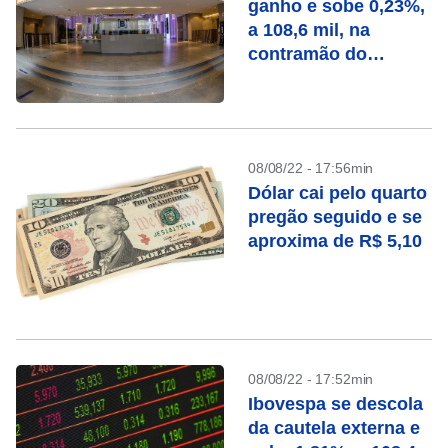
ganho e sobe 0,23%,
a 108,6 mil, na
contramão do
exterior
08/08/22 - 17:56min
Dólar cai pelo quarto
pregão seguido e se
aproxima de R$ 5,10
08/08/22 - 17:52min
Ibovespa se descola
da cautela externa e