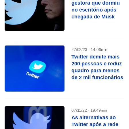
gestora que dormiu
no escritório após
chegada de Musk
27/02/23 - 14:06min
Twitter demite mais
200 pessoas e reduz
quadro para menos
de 2 mil funcionários
07/11/22 - 19:49min
As alternativas ao
Twitter após a rede