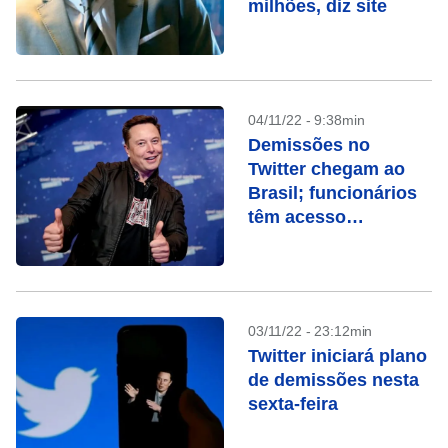
milhões, diz site
04/11/22 - 9:38min
Demissões no
Twitter chegam ao
Brasil; funcionários
têm acesso
bloqueado
03/11/22 - 23:12min
Twitter iniciará plano
de demissões nesta
sexta-feira