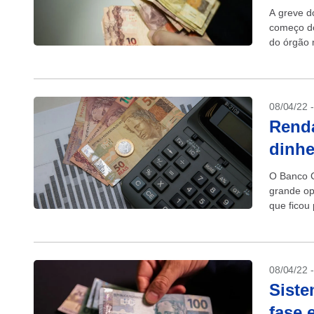
A greve d
começo do
do órgão m
08/04/22 
Renda
dinhe
O Banco C
grande op
que ficou
isso, font
08/04/22 
Siste
fase 