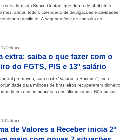
os servidores do Banco Central, que durou de abril até o
 mês, afetou todo o calendário de divulgações e atividades
onetário brasileiro. A segunda fase de consulta do...
- 17:28min
 extra: saiba o que fazer com o
iro do FGTS, PIS e 13º salário
entral promoveu, com o site “Valores a Receber”, uma
ortunidade para milhões de brasileiros recuperarem dinheiro
 perdido em contas bancárias nos últimos anos. Não bastasse
es de renda...
- 10:33min
ma de Valores a Receber inicia 2ª
em maio com novas 7 situações