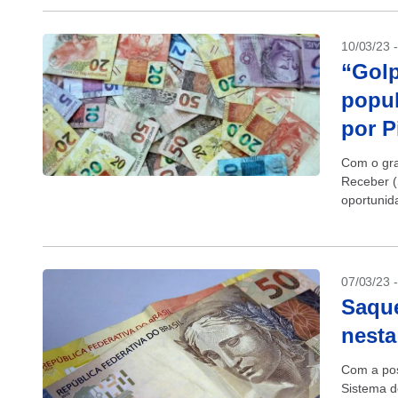
10/03/23 
“Golp
popul
por P
Com o gra
Receber (
oportunid
populariza
07/03/23 
Saque
nesta
Com a pos
Sistema d