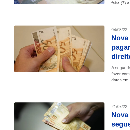
feira (7)
agendar...
04/08/22 
Nova 
pagar
direit
A segunda
fazer com
datas em 
foram...
21/07/22 
Nova 
segue