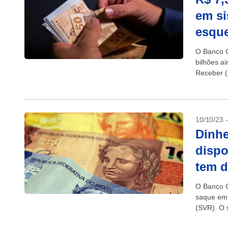
em si
esqu
O Banco C
bilhões a
Receber (
10/10/23 
Dinhe
dispo
tem d
O Banco C
saque em 
(SVR). O s