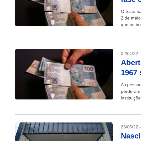
O Sistema
2 de maio
que os bra
02/04/22 
Abert
1967 
As pessoa
perderam 
instituiç
4h às 24h,
26/03/22 
Nasci