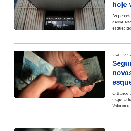
hoje 
As pessoa
desse ano
esquecido
neste sáb
26/03/22 
Segun
novas
esqu
O Banco C
esquecido
Valores a
fez...