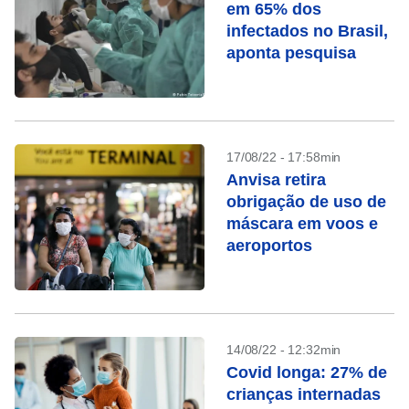
em 65% dos
infectados no Brasil,
aponta pesquisa
17/08/22 - 17:58min
Anvisa retira
obrigação de uso de
máscara em voos e
aeroportos
14/08/22 - 12:32min
Covid longa: 27% de
crianças internadas