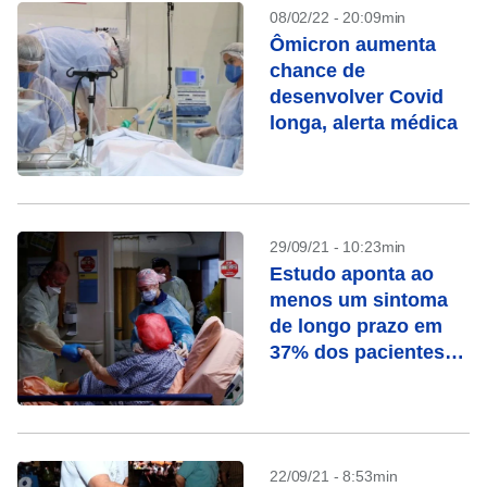
08/02/22 - 20:09min
Ômicron aumenta
chance de
desenvolver Covid
longa, alerta médica
29/09/21 - 10:23min
Estudo aponta ao
menos um sintoma
de longo prazo em
37% dos pacientes
de Covid-19
22/09/21 - 8:53min