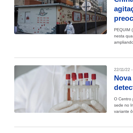
agita
preo
PEQUIM (R
nesta qua
ampliando
novos dist
22/11/22 
Nova 
detec
O Centro 
sede no I
variante 
variante d