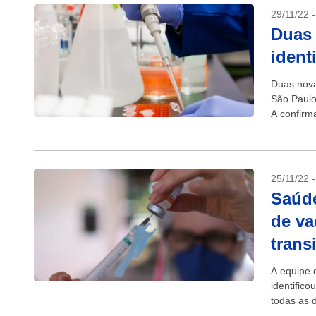
29/11/22 
Duas 
ident
Duas nova
São Paulo
A confirm
casos de..
25/11/22 
Saúde
de va
trans
A equipe d
identific
todas as 