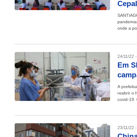
Cepa
SANTIAGO 
pandemia 
onde a po
enquanto u
24/11/22 
Em SP
campa
A prefeitu
reabrir o
covid-19.
de máscara
23/11/22 
China