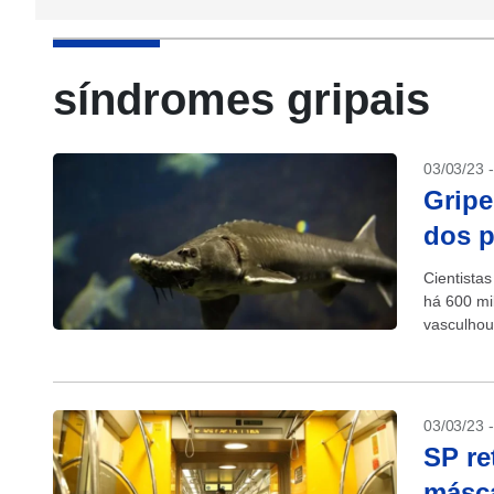
síndromes gripais
03/03/23 
Gripe
dos p
Cientista
há 600 mi
vasculhou
03/03/23 
SP re
másca