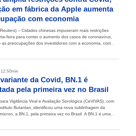
ção em fábrica da Apple aumenta
cupação com economia
euters) – Cidades chinesas impuseram mais restrições
rta-feira para conter o aumento dos casos de coronavírus,
 as preocupações dos investidores com a economia, com
úrbios na maior fábrica de iPhone...
- 12:50min
variante da Covid, BN.1 é
tada pela primeira vez no Brasil
para Vigilância Viral e Avaliação Sorológica (CeVIVAS), com
nstituto Butantan, identificou uma nova sublinhagem da
ômicron, a BN.1, pela primeira vez no Brasil. A BN.1 é uma
erivada...