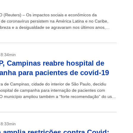
l
(Reuters) – Os impactos sociais e econômicos da
de coronavírus persistem na América Latina e no Caribe,
breza e a desigualdade se agravaram nos últimos anos,
ma “crise silenciosa”...
- 8:34min
, Campinas reabre hospital de
nha para pacientes de covid-19
ra de Campinas, cidade do interior de São Paulo, decidiu
 hospital de campanha para internação de pacientes com
 O município ampliou também a “forte recomendação” do uso
, já...
- 8:33min
 amplia restrições contra Covid;