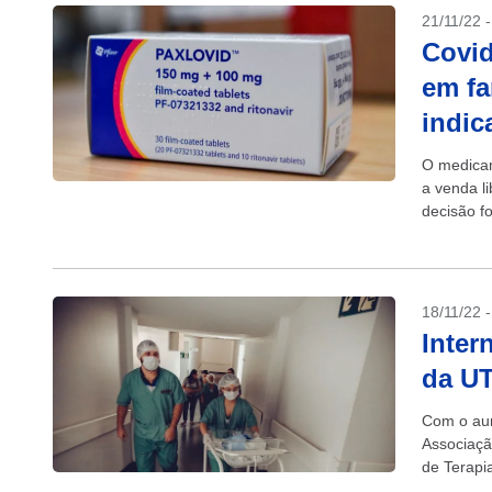
21/11/22 
Covid
em fa
indic
O medicam
a venda li
decisão f
Vigilância
18/11/22 
Inter
da UT
Com o aum
Associaçã
de Terapia