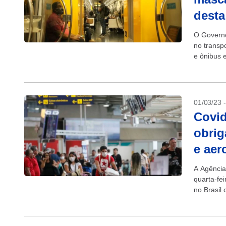
desta
O Governo
no transp
e ônibus e
01/03/23 
Covid
obrig
e aer
A Agência
quarta-fe
no Brasil
porém, ma