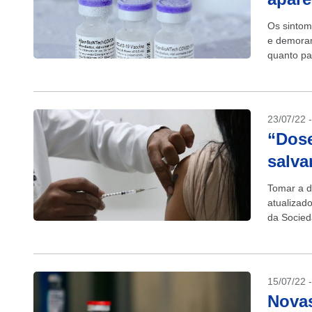
Os sintom
e demoram
quanto pa
Controle..
23/07/22 
“Dose
salva
Tomar a d
atualizado
da Socied
15/07/22 
Novas