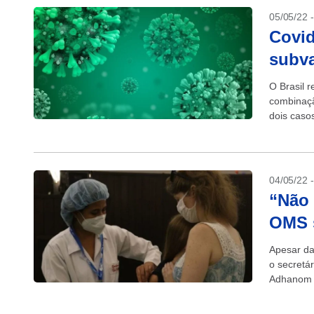
05/05/22 
Covid
subva
O Brasil 
combinaçã
dois caso
sequencia
04/05/22 
“Não 
OMS s
Apesar da
o secretá
Adhanom G
contra o c