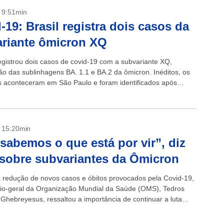
- 9:51min
-19: Brasil registra dois casos da
riante ômicron XQ
registrou dois casos de covid-19 com a subvariante XQ,
o das sublinhagens BA. 1.1 e BA.2 da ômicron. Inéditos, os
s aconteceram em São Paulo e foram identificados após
mento genético...
- 15:20min
sabemos o que está por vir”, diz
obre subvariantes da Ômicron
 redução de novos casos e óbitos provocados pela Covid-19,
rio-geral da Organização Mundial da Saúde (OMS), Tedros
hebreyesus, ressaltou a importância de continuar a luta
oronavírus. Ele alertou...