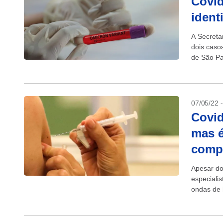
Covid
ident
A Secreta
dois caso
de São Pau
07/05/22 
Covid
mas é
compl
Apesar do
especiali
ondas de 