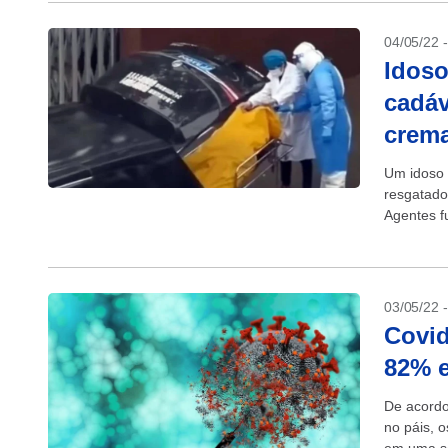
04/05/22 
Idoso
cadáv
crema
Um idoso 
resgatado
Agentes f
percebera
03/05/22 
Covid
82% 
De acordo
no páis, 