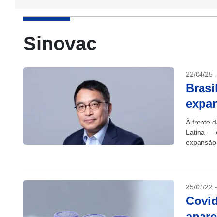
Sinovac
22/04/25 
Brasi
expan
À frente 
Latina — 
expansão 
de longo..
25/07/22 
Covid
apare