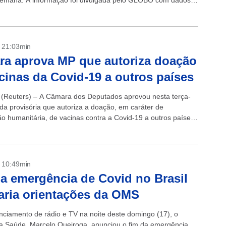
emana. A informação foi divulgada pelo GLOBO com dados
s pela Associação...
- 21:03min
a aprova MP que autoriza doação
cinas da Covid-19 a outros países
(Reuters) – A Câmara dos Deputados aprovou nesta terça-
ida provisória que autoriza a doação, em caráter de
o humanitária, de vacinas contra a Covid-19 a outros países.
ue segue ao...
- 10:49min
a emergência de Covid no Brasil
aria orientações da OMS
ciamento de rádio e TV na noite deste domingo (17), o
da Saúde, Marcelo Queiroga, anunciou o fim da emergência