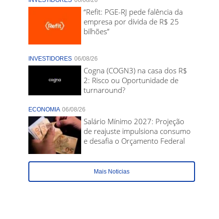
INVESTIDORES
06/08/26
“Refit: PGE-RJ pede falência da
empresa por dívida de R$ 25
bilhões”
INVESTIDORES
06/08/26
Cogna (COGN3) na casa dos R$
2: Risco ou Oportunidade de
turnaround?
ECONOMIA
06/08/26
Salário Mínimo 2027: Projeção
de reajuste impulsiona consumo
e desafia o Orçamento Federal
Mais Noticias