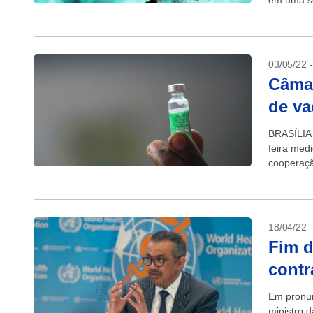
em uma s
levantado
03/05/22 
Câmar
de va
BRASÍLIA 
feira med
cooperaçã
O texto, q
18/04/22 
Fim d
contr
Em pronun
ministro 