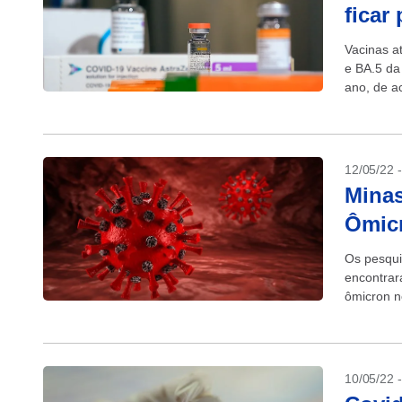
ficar
Vacinas a
e BA.5 da
ano, de a
como Mode
12/05/22 
Minas
Ômicr
Os pesqui
encontrar
ômicron n
variante é
10/05/22 