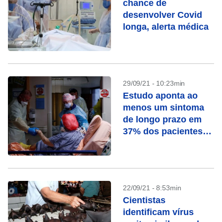
chance de
desenvolver Covid
longa, alerta médica
29/09/21 - 10:23min
Estudo aponta ao
menos um sintoma
de longo prazo em
37% dos pacientes
de Covid-19
22/09/21 - 8:53min
Cientistas
identificam vírus