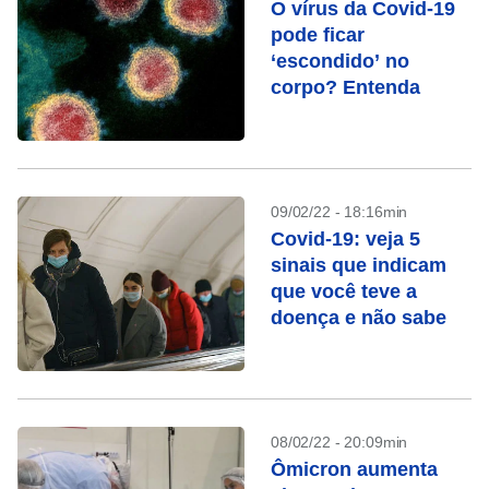
O vírus da Covid-19
pode ficar
‘escondido’ no
corpo? Entenda
09/02/22 - 18:16min
Covid-19: veja 5
sinais que indicam
que você teve a
doença e não sabe
08/02/22 - 20:09min
Ômicron aumenta