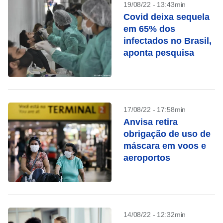
19/08/22 - 13:43min
Covid deixa sequela
em 65% dos
infectados no Brasil,
aponta pesquisa
17/08/22 - 17:58min
Anvisa retira
obrigação de uso de
máscara em voos e
aeroportos
14/08/22 - 12:32min