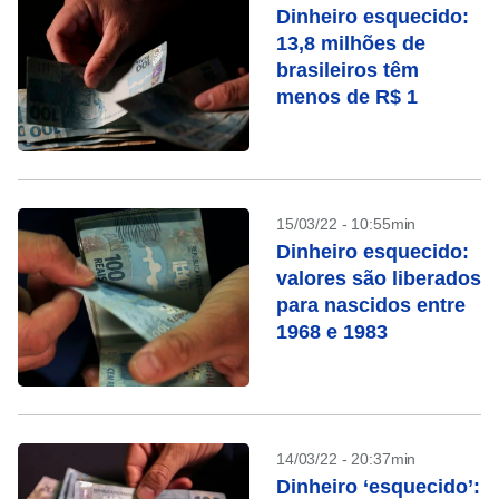
Dinheiro esquecido:
13,8 milhões de
brasileiros têm
menos de R$ 1
15/03/22 - 10:55min
Dinheiro esquecido:
valores são liberados
para nascidos entre
1968 e 1983
14/03/22 - 20:37min
Dinheiro ‘esquecido’: