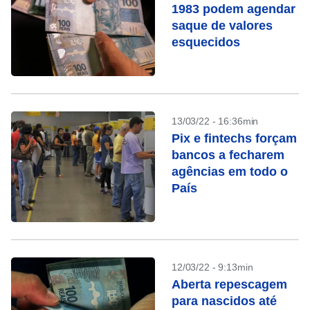
1983 podem agendar
saque de valores
esquecidos
13/03/22 - 16:36min
Pix e fintechs forçam
bancos a fecharem
agências em todo o
País
12/03/22 - 9:13min
Aberta repescagem
para nascidos até