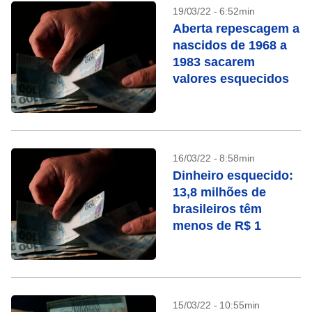
19/03/22 - 6:52min
Aberta repescagem a
nascidos de 1968 a
1983 sacarem
valores esquecidos
16/03/22 - 8:58min
Dinheiro esquecido:
13,8 milhões de
brasileiros têm
menos de R$ 1
15/03/22 - 10:55min