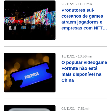
25/11/21 - 11:50min
Produtores sul-
coreanos de games
atraem jogadores e
empresas com NFTs
e criptomoedas
15/11/21 - 13:56min
O popular videogame
Fortnite não está
mais disponível na
China
02/11/21 - 7:51min