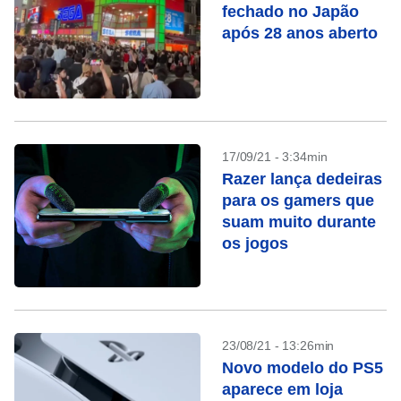
fechado no Japão
após 28 anos aberto
17/09/21 - 3:34min
Razer lança dedeiras
para os gamers que
suam muito durante
os jogos
23/08/21 - 13:26min
Novo modelo do PS5
aparece em loja