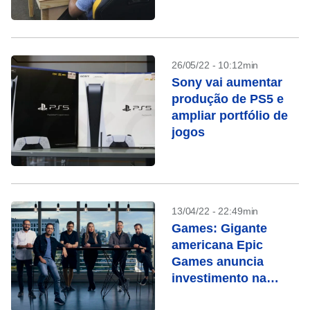
26/05/22 - 10:12min
Sony vai aumentar
produção de PS5 e
ampliar portfólio de
jogos
13/04/22 - 22:49min
Games: Gigante
americana Epic
Games anuncia
investimento na
brasileira Aquiris