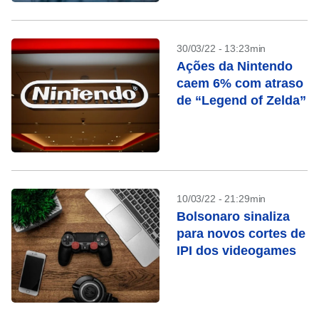
30/03/22 - 13:23min
Ações da Nintendo
caem 6% com atraso
de “Legend of Zelda”
10/03/22 - 21:29min
Bolsonaro sinaliza
para novos cortes de
IPI dos videogames