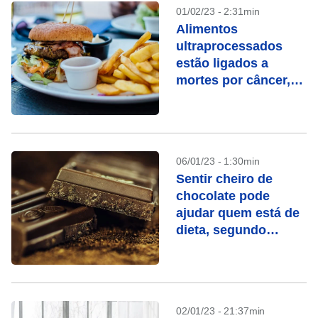
01/02/23 - 2:31min
Alimentos
ultraprocessados ​​
estão ligados a
mortes por câncer,
segundo estudo
06/01/23 - 1:30min
Sentir cheiro de
chocolate pode
ajudar quem está de
dieta, segundo
estudo
02/01/23 - 21:37min