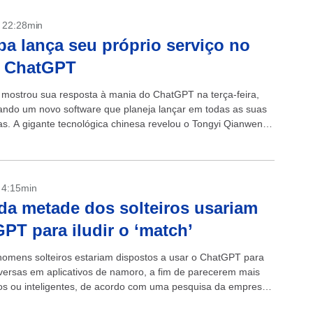
- 22:28min
ba lança seu próprio serviço no
o ChatGPT
 mostrou sua resposta à mania do ChatGPT na terça-feira,
ndo um novo software que planeja lançar em todas as suas
as. A gigante tecnológica chinesa revelou o Tongyi Qianwen,
 modelo...
- 4:15min
da metade dos solteiros usariam
PT para iludir o ‘match’
omens solteiros estariam dispostos a usar o ChatGPT para
versas em aplicativos de namoro, a fim de parecerem mais
s ou inteligentes, de acordo com uma pesquisa da empresa
egurança...