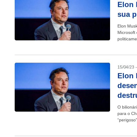
Elon 
sua p
Elon Musk 
Microsoft
politicame
O...
15/04/23 
Elon 
desen
destr
O bilionár
para o Ch
“perigoso”
destruir a 