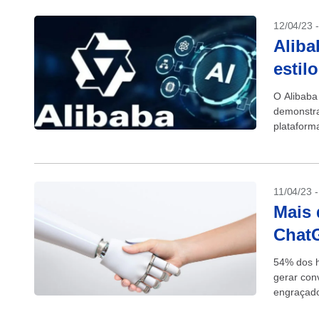
12/04/23 
Aliba
estil
O Alibaba
demonstra
plataform
um grande
11/04/23 
Mais 
ChatG
54% dos h
gerar con
engraçado
de cibers