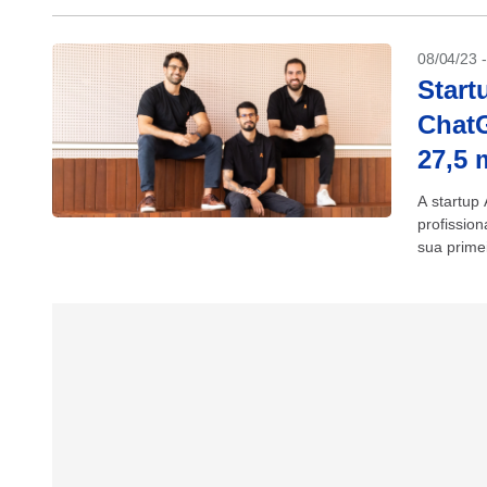
08/04/23 
Start
ChatG
27,5 
A startup 
profissio
sua prime
lançament