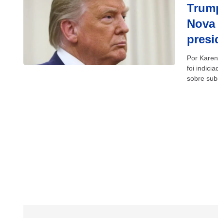
Trump
Nova 
presi
Por Karen
foi indic
sobre sub
primeiro...