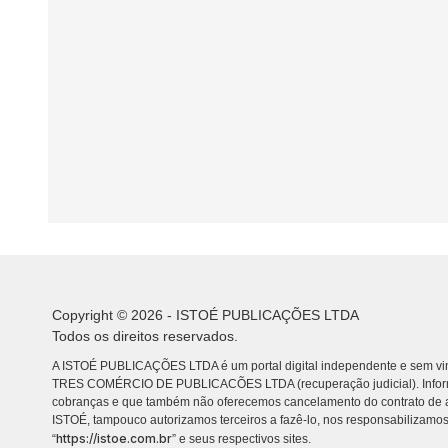
Copyright © 2026 - ISTOÉ PUBLICAÇÕES LTDA
Todos os direitos reservados.
A ISTOÉ PUBLICAÇÕES LTDA é um portal digital independente e sem vin
TRES COMÉRCIO DE PUBLICACÕES LTDA (recuperação judicial). Info
cobranças e que também não oferecemos cancelamento do contrato de a
ISTOÉ, tampouco autorizamos terceiros a fazê-lo, nos responsabilizamos
https://istoe.com.br
“
” e seus respectivos sites.