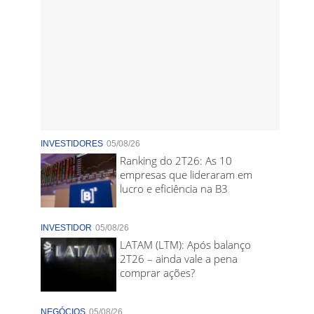
INVESTIDORES
05/08/26
Ranking do 2T26: As 10
empresas que lideraram em
lucro e eficiência na B3
INVESTIDOR
05/08/26
LATAM (LTM): Após balanço
2T26 – ainda vale a pena
comprar ações?
NEGÓCIOS
05/08/26