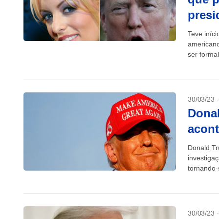
presi
Teve iníci
americano
ser forma
(14:25, ho
30/03/23 
Donal
acont
Donald Tr
investiga
tornando-
acusações
30/03/23 