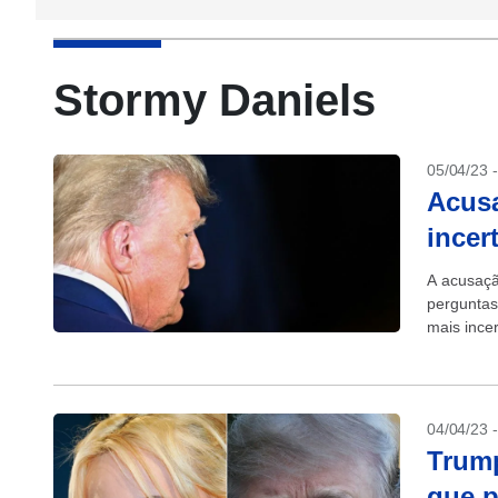
Stormy Daniels
05/04/23 
Acus
incert
A acusaçã
perguntas
mais incer
04/04/23 
Trump
que p