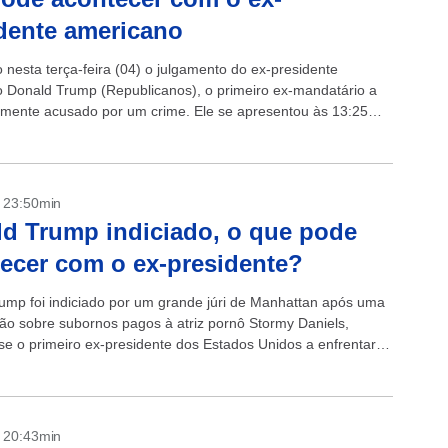
dente americano
o nesta terça-feira (04) o julgamento do ex-presidente
 Donald Trump (Republicanos), o primeiro ex-mandatário a
lmente acusado por um crime. Ele se apresentou às 13:25
rário de Brasília) à Justiça...
- 23:50min
d Trump indiciado, o que pode
ecer com o ex-presidente?
ump foi indiciado por um grande júri de Manhattan após uma
ção sobre subornos pagos à atriz pornô Stormy Daniels,
se o primeiro ex-presidente dos Estados Unidos a enfrentar
 criminais, num momento...
- 20:43min