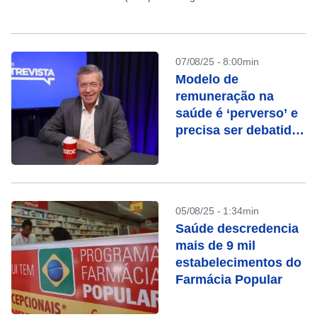
de dez anos...
07/08/25 - 8:00min
Modelo de
remuneração na
saúde é ‘perverso’ e
precisa ser debatido,
defende presidente
do Einstein
05/08/25 - 1:34min
Saúde descredencia
mais de 9 mil
estabelecimentos do
Farmácia Popular