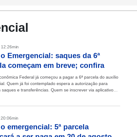
ncial
- 12:26min
io Emergencial: saques da 6ª
la começam em breve; confira
conômica Federal já começou a pagar a 6ª parcela do auxílio
al. Quem já foi contemplado espera a autorização para
s saques e transferências. Quem se inscrever via aplicativo
...
- 20:06min
io emergencial: 5ª parcela
ará a ser paga em 20 de agosto,