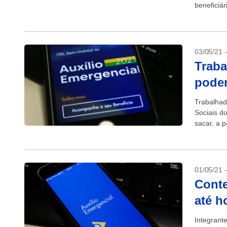
beneficiá
instituiçã
03/05/21 
Traba
podem
Trabalhad
Sociais d
sacar, a p
2021. O di
01/05/21 
Conte
até h
Integrant