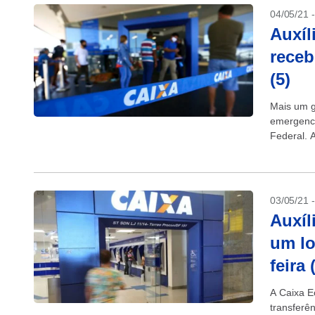
04/05/21 
Auxíl
receb
(5)
Mais um gr
emergenci
Federal. 
abril. É i
03/05/21 
Auxíl
um lo
feira 
A Caixa E
transferê