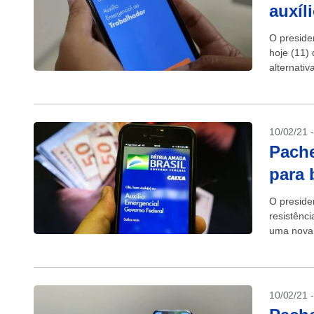
auxíl
O preside
hoje (11)
alternativ
auxílio, a
10/02/21 
Pache
para 
O preside
resistênc
uma nova 
Estadão, 
10/02/21 