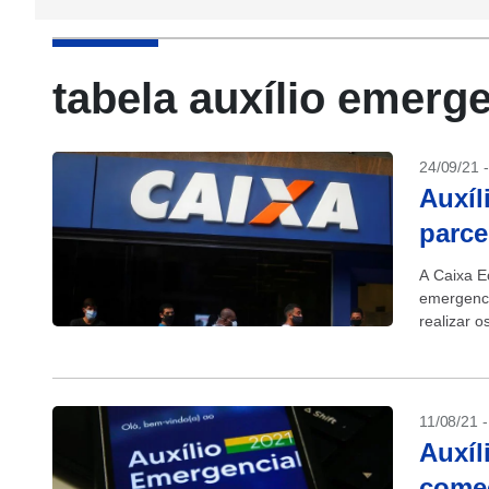
tabela auxílio emerge
24/09/21 
Auxíl
parce
A Caixa E
emergenci
realizar o
(Android e
11/08/21 
Auxíl
começ