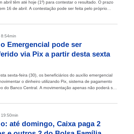
 abril têm até hoje (1º) para contestar o resultado. O prazo
m 16 de abril. A contestação pode ser feita pelo próprio
- 8:54min
io Emergencial pode ser
ferido via Pix a partir desta sexta
esta sexta-feira (30), os beneficiários do auxílio emergencial
ovimentar o dinheiro utilizando Pix, sistema de pagamento
eo do Banco Central. A movimentação apenas não poderá ser
para outra conta do...
- 19:50min
io: até domingo, Caixa paga 2
s e outros 2 do Bolsa Família