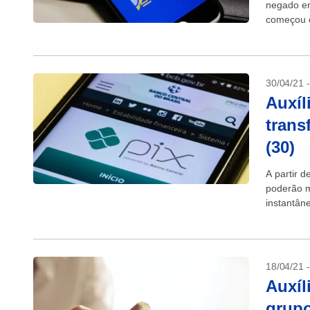
negado em
começou e
sistema...
30/04/21 
Auxíl
trans
(30)
A partir d
poderão m
instantân
utilizada 
18/04/21 
Auxíl
grupo