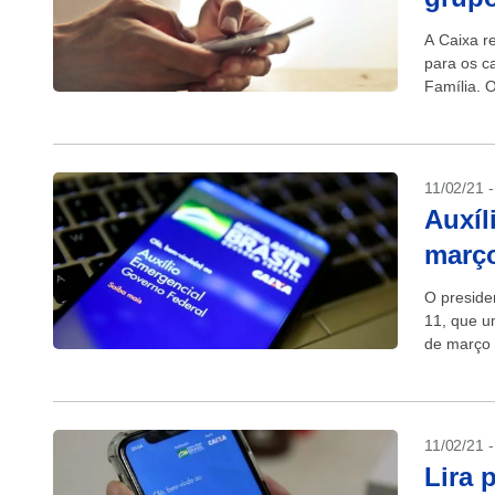
A Caixa r
para os c
Família. O
poupanças
11/02/21 
Auxíl
março
O presiden
11, que u
de março 
11/02/21 
Lira 