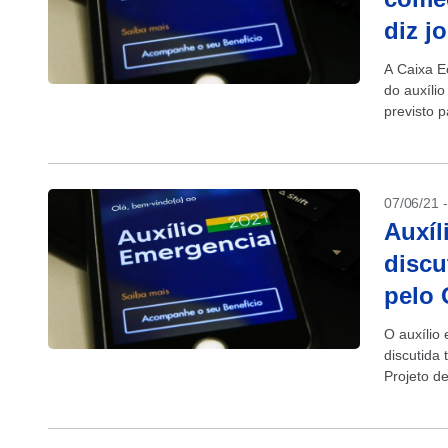
diz j
A Caixa E
do auxílio
previsto 
07/06/21 
Auxíl
discu
pelo
O auxílio
discutida
Projeto d
(Avante-M