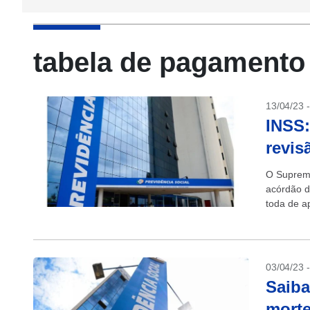
tabela de pagamento
13/04/23 
INSS:
revis
O Supremo
acórdão d
toda de a
(INSS). C
03/04/23 
Saiba
morte