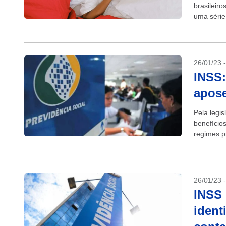
brasileiro
uma série
mesmo ped
26/01/23 
INSS:
apose
Pela legis
benefício
regimes pr
Regime Ge
26/01/23 
INSS 
ident