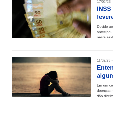
17/02/23 
INSS 
fever
Devido ao
antecipou
nesta sex
do mês de
11/02/23 
Enten
algum
Em um cen
doenças m
dão direi
invalidez. 