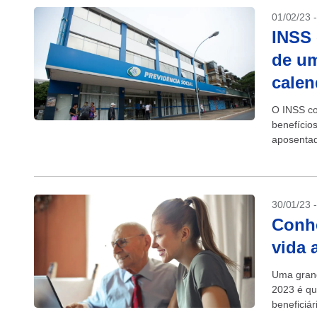
01/02/23 
INSS 
de um
calen
O INSS co
benefício
aposentad
inflação m
30/01/23 
Conhe
vida 
Uma grand
2023 é qu
beneficiár