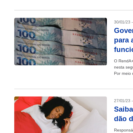
30/01/23 
Gove
para 
funci
O RendA+,
nesta seg
Por meio d
aposentad
27/01/23 
Saiba
dão d
Responsáv