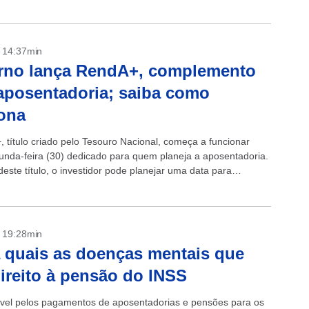
- 14:37min
rno lança RendA+, complemento
aposentadoria; saiba como
ona
 título criado pelo Tesouro Nacional, começa a funcionar
unda-feira (30) dedicado para quem planeja a aposentadoria.
este título, o investidor pode planejar uma data para
oria garantindo o recebimento...
- 19:28min
 quais as doenças mentais que
ireito à pensão do INSS
el pelos pagamentos de aposentadorias e pensões para os