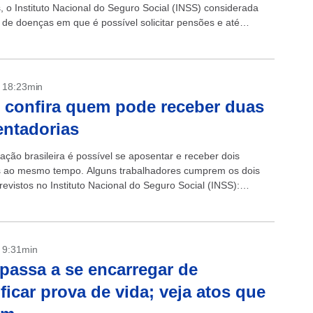
s, o Instituto Nacional do Seguro Social (INSS) considerada
 de doenças em que é possível solicitar pensões e até
ir aposentadoria por invalidez. ...
- 18:23min
 confira quem pode receber duas
ntadorias
lação brasileira é possível se aposentar e receber dois
s ao mesmo tempo. Alguns trabalhadores cumprem os dois
evistos no Instituto Nacional do Seguro Social (INSS):
ral de Previdência Social (RGPS) e...
- 9:31min
passa a se encarregar de
ificar prova de vida; veja atos que