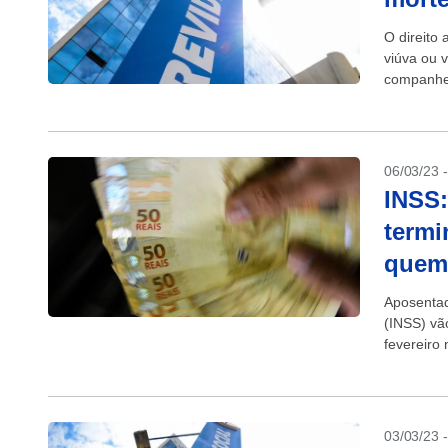
O direito
viúva ou 
companheir
06/03/23 
INSS:
termi
quem
Aposentad
(INSS) vã
fevereiro
com cartão
03/03/23 