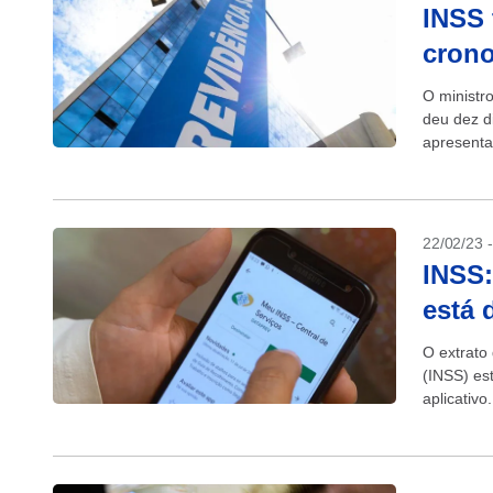
INSS 
crono
O ministr
deu dez d
apresenta
da chamad
22/02/23 
INSS:
está 
O extrato
(INSS) es
aplicativ
anualmente