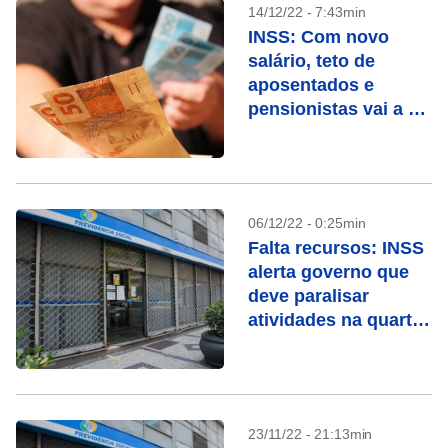
14/12/22 - 7:43min
INSS: Com novo
salário, teto de
aposentados e
pensionistas vai a R$
7.613
06/12/22 - 0:25min
Falta recursos: INSS
alerta governo que
deve paralisar
atividades na quarta-
feira
23/11/22 - 21:13min