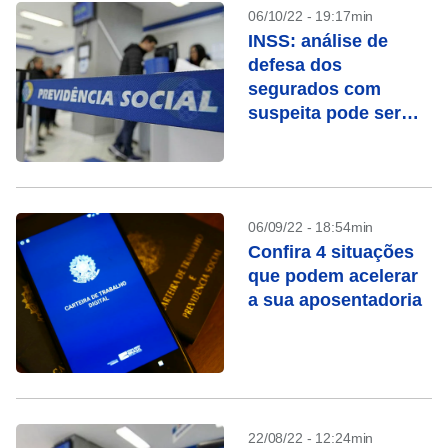
06/10/22 - 19:17min
INSS: análise de
defesa dos
segurados com
suspeita pode ser
feita em 30 dias
06/09/22 - 18:54min
Confira 4 situações
que podem acelerar
a sua aposentadoria
22/08/22 - 12:24min