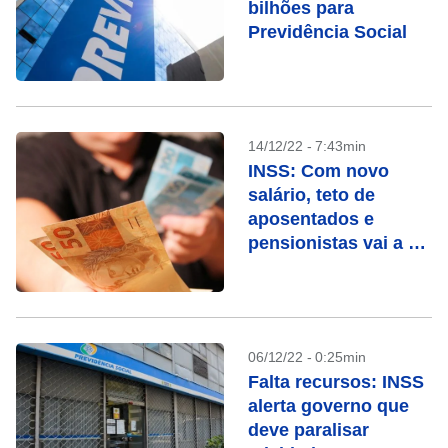
bilhões para
Previdência Social
14/12/22 - 7:43min
INSS: Com novo
salário, teto de
aposentados e
pensionistas vai a R$
7.613
06/12/22 - 0:25min
Falta recursos: INSS
alerta governo que
deve paralisar