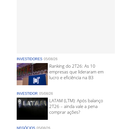
INVESTIDORES
05/08/26
Ranking do 2T26: As 10
empresas que lideraram em
lucro e eficiência na B3
INVESTIDOR
05/08/26
LATAM (LTM): Após balanço
2T26 – ainda vale a pena
comprar ações?
NEGÓCIOS
05/08/26