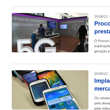
30/08/22 
Proco
prest
O Procon-S
explicaçõ
geração p
as...
30/08/22 
Impla
merca
Os celula
pelo dese
pela redu