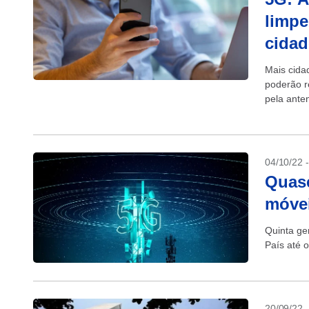
limpe
cidad
Mais cida
poderão r
pela ante
04/10/22 
Quase
móvei
Quinta ge
País até 
20/09/22 