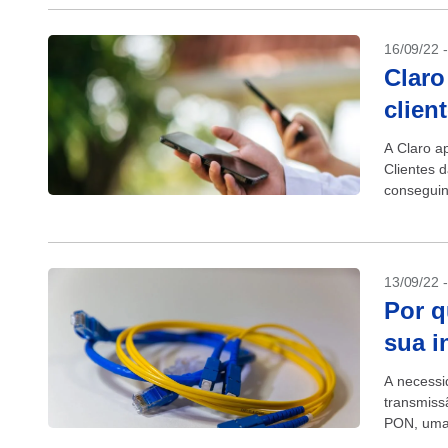
16/09/22 
Claro
clien
A Claro a
Clientes 
conseguin
manhã. De
13/09/22 
Por q
sua i
A necessi
transmiss
PON, uma 
dados. A 