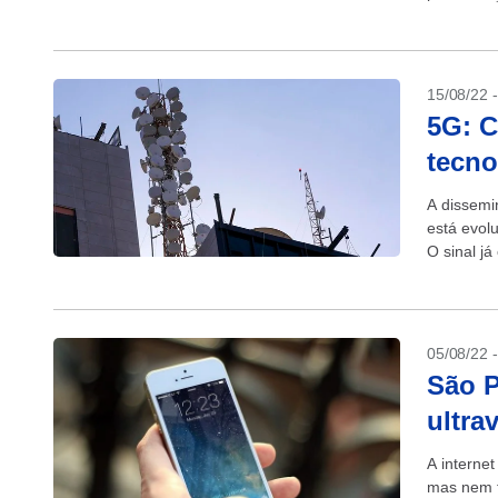
alternativ
15/08/22 
5G: C
tecno
A dissemi
está evol
O sinal já
05/08/22 
São P
ultra
A internet
mas nem t