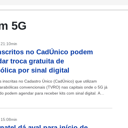
em 5G
- 21:10min
nscritos no CadÚnico podem
ar troca gratuita de
ólica por sinal digital
s inscritas no Cadastro Único (CadÚnico) que utilizam
arabólicas convencionais (TVRO) nas capitais onde o 5G já
do podem agendar para receber kits com sinal digital. A
 dos equipamentos é gratuita....
- 15:08min
natel dá aval para início de