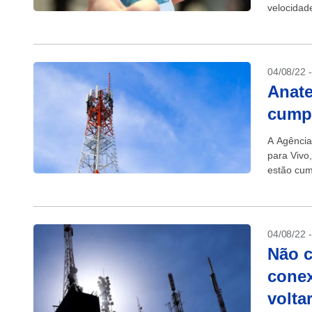
velocidad
nas...
04/08/22 
Anate
cump
A Agência
para Vivo,
estão cum
para ativar
04/08/22 
Não c
conex
volta