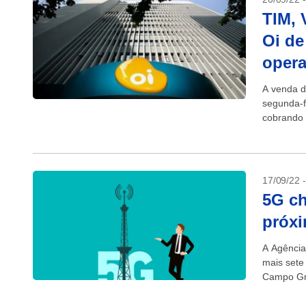
TIM, 
Oi de
oper
A venda d
segunda-f
cobrando 
17/09/22 
5G ch
próxi
A Agência
mais sete 
Campo Gra
liberadas.