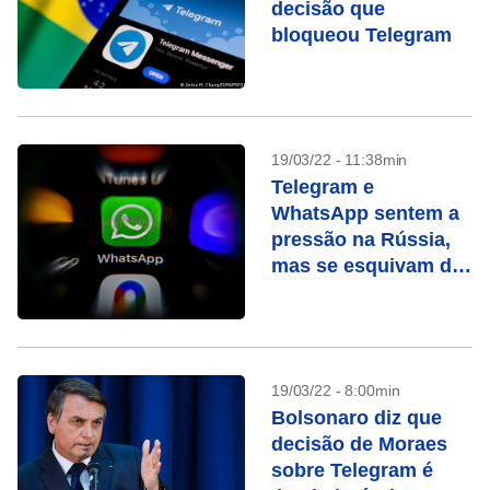
decisão que
bloqueou Telegram
19/03/22 - 11:38min
Telegram e
WhatsApp sentem a
pressão na Rússia,
mas se esquivam de
proibição
19/03/22 - 8:00min
Bolsonaro diz que
decisão de Moraes
sobre Telegram é