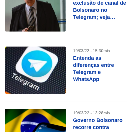
exclusão de canal de
Bolsonaro no
Telegram; veja
exigências
19/03/22 - 15:30min
Entenda as
diferenças entre
Telegram e
WhatsApp
19/03/22 - 13:28min
Governo Bolsonaro
recorre contra