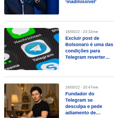
‘inadmissível’
18/03/22 - 23:32min
Excluir post de
Bolsonaro é uma das
condições para
Telegram reverter
suspensão
18/03/22 - 20:47min
Fundador do
Telegram se
desculpa e pede
adiamento de